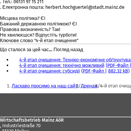
. Тел.: 06131 97 15 211
. Електронна пошта:
herbert.hochguertel
stadt.mainz
de
Місцева політика? Є!
Бажаний державною політикою? Є!
Правова визначеність? Так!
Не хвилюєшся? Відпустіть турботи!
Ключове слово "4-й етап очищення"
Що сталося за цей час... Погляд назад
4-й етап очищення: Техніко-економічне обґрунтув
4-й етап очищення: технічно можливий
PDF
-Файл
4-й етап очищення: субсидії
PDF
-Файл
882,32 kB
Ти
Ласкаво просимо на наш сайт!
Дренаж
4-й етап очи
тут:
Зона
для
ніг
Wirtschaftsbetrieb Mainz AöR
, Industriestraße 70