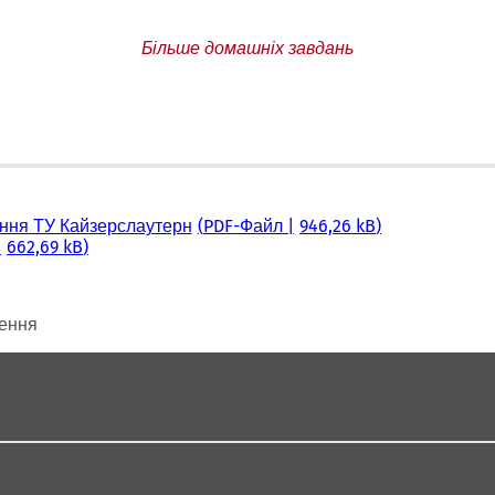
Більше домашніх завдань
ання ТУ Кайзерслаутерн
PDF
-Файл
946,26 kB
662,69 kB
щення