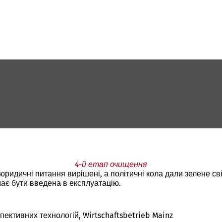
4-й етап очищення
ридичні питання вирішені, а політичні кола дали зелене св
має бути введена в експлуатацію.
пективних технологій, Wirtschaftsbetrieb Mainz