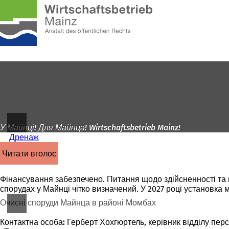
На
головну
Перейти до змісту
сторінку
У Майнці! Для Майнца! Wirtschaftsbetrieb Mainz!
Дренаж
читати вголос
Фінансування забезпечено. Питання щодо здійсненності та ю
спорудах у Майнці чітко визначений. У 2027 році установка 
Очисні споруди Майнца в районі Момбах
Контактна особа:
Герберт Хохгюртель, керівник відділу перс