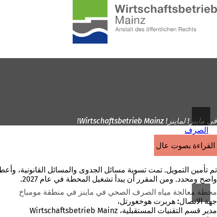
إلى
الصفحة
الانتقال إلى المحتوى
الرئيسية
في ماينز! لماينز! Wirtschaftsbetrieb Mainz!
الصرف
القراءة بصوت عالٍ
تم تأمين التمويل. تمت تسوية مسائل الجدوى والمسائل القانونية، و
واضح ومحدد. ومن المقرر أن يبدأ تشغيل المحطة في عام 2027.
محطة معالجة مياه الصرف الصحي في ماينز في منطقة مومباخ
جهة الاتصال:
هربرت هوخغورتل،
مدير قسم التقنيات المستقبلية، Wirtschaftsbetrieb Mainz