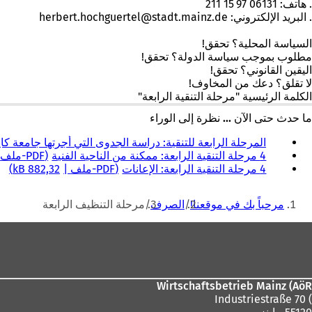
. هاتف: 06131 97 15 211
. البريد الإلكتروني:
de
stadt.mainz
herbert.hochguertel
السياسة المحلية؟ تحقق!
مطلوب بموجب سياسة الدولة؟ تحقق!
اليقين القانوني؟ تحقق!
لا تقلق؟ دعك من المخاوف!
الكلمة الرئيسية "مرحلة التنقية الرابعة"
ما حدث حتى الآن ... نظرة إلى الوراء
المرحلة الرابعة للتنقية: دراسة الجدوى التي أجرتها جامعة كا
4 مرحلة التنقية الرابعة: ممكنة من الناحية الفنية
PDF
-ملف
4 مرحلة التنقية الرابعة: الإعانات
PDF
-ملف
882,32 kB
أنت
مرحباً بك في موقعنا!
الصرف
مرحلة التنظيف الرابعة
هنا
منطقة
القدم
Wirtschaftsbetrieb Mainz (AöR
) Industriestraße 70