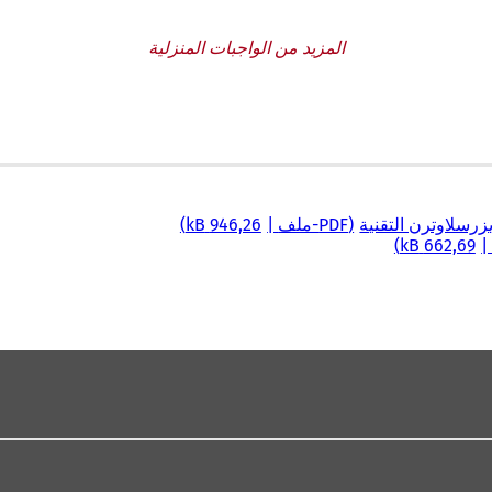
المزيد من الواجبات المنزلية
يزرسلاوترن التقنية
PDF
-ملف
946,26 kB
662,69 kB