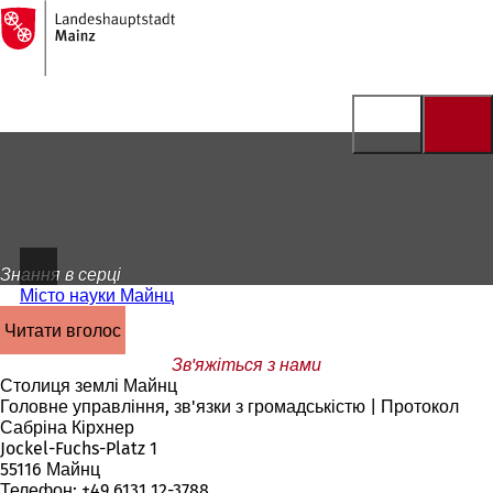
На
головну
Перейти до змісту
сторінку
Знання в серці
Місто науки Майнц
читати вголос
Зв'яжіться з нами
Столиця землі Майнц
Головне управління, зв'язки з громадськістю | Протокол
Сабріна Кірхнер
Jockel-Fuchs-Platz 1
55116 Майнц
Телефон: +49 6131 12-3788