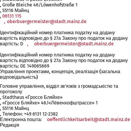
, Große Bleiche 46/Löwenhofstraße 1
, 55116 Майнц
,
06131 115
,
oberbuergermeister@stadt.mainz.de
Ідентифікаційний номер платника податку на додану
вартість відповідно до § 27а Закону про податок на додану
вартість: D
,
oberbuergermeister
stadt.mainz
de
Ідентифікаційний номер платника податку на додану
вартість відповідно до § 27а Закону про податок на додану
вартість: DE 149065669
Управління проектами, концепція, реалізація (загальна
відповідальність)
Головне управління, відділ зв’язків з громадськістю та
протоколу
, Stadthaus «Гроссе Бляйхе»
, «Гроссе Бляйхе» 46/«Лёвенхофштрассе» 1
, 55116 Майнц
, Телефон: +49 6131 12-2382
Електронна пошта:
oeffentlichkeitsarbeit
stadt.mainz
de
Редакція