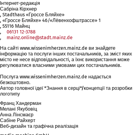
Інтернет-редакція
Сабріна Кірхнер
, Stadthaus «Гроссе Бляйхе»
, «Гроссе Бляйхе» 46/«Лёвенхофштрассе» 1
, 55116 Майнц
,
06131 12-3788
,
mainz.online
stadt.mainz
de
На сайті www.wissenimherzen.mainz.de ви знайдете
інформацію та послуги інших постачальників, за зміст яких
місто не несе відповідальності, а їхнє використання може
регулюватися власними умовами цих постачальників.
Послуга www.wissenimherzen.mainz.de надається
безкоштовно.
Автор головної ідеї "Знання в серці"/концепції та розробки
логотипу
Франц Хандерман
Мелані Якубовіц
Анна Лінсмаєр
Сабіне Райхерт
Веб-дизайн та графічна реалізація