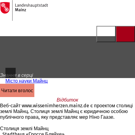
На
головну
Перейти до змісту
сторінку
Знання в серці
Місто науки Майнц
читати вголос
Відбиток
Веб-сайт www.wissenimherzen.mainz.de є проектом столиці
землі Майнц. Столиця землі Майнц є юридичною особою
публічного права, яку представляє мер Ніно Гаазе.
Столиця землі Майнц
, Stadthaus «Гроссе Бляйхе»