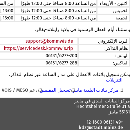
الاثنين - الأربعاء
من الساعة 8:00 صباحًا حتى 12:00 ظهرًا
من الساعة 13:00 
الخميس
من الساعة 8:00 صباحًا حتى 12:00 ظهرًا
13:00 إلى 18:00
الجمعة
من الساعة 8:00 صباحًا حتى 12:00 ظهرًا
13:00 إلى 17:00
باستثناء أيام العطل الرسمية في ولاية راينلاند-بفالز.
البريد الإلكتروني
de
kommwis
support
نظام التذاكر:
https://servicedesk.kommwis.rlp
(يف
في
الهاتف:
06131/6277-200
عل
الفاكس:
06131/6277-288
تب
جد
يمكن تسجيل بلاغات الأعطال على مدار الساعة عبر نظام التذاكر.
التنزيلات
(
أنت
ي
مركز بيانات البلدية ماينز
تسجيل المقيمين
دعم VOIS / MESO
ف
هنا
ت
منطقة
مركز البيانات البلدي في ماينز
ح
Hechtsheimer Straße 31 a
ف
القدم
55131 ماينز
ي
ع
+49 06131 12-1600
ل
kdz
stadt.mainz
de
ا