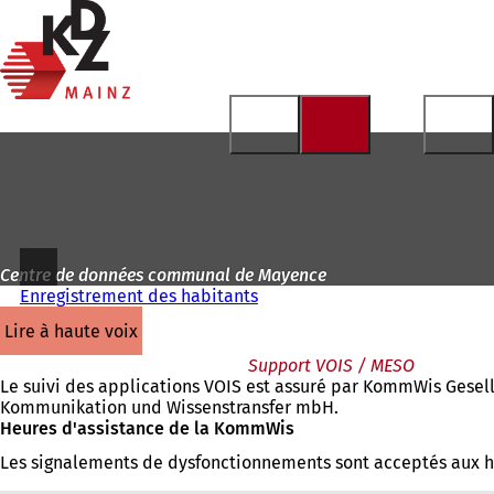
Vers
la
Accéder au contenu
page
d'accueil
Centre de données communal de Mayence
Enregistrement des habitants
lire à haute voix
Support VOIS / MESO
Le suivi des applications VOIS est assuré par KommWis Gesell
Kommunikation und Wissenstransfer mbH.
Heures d'assistance de la KommWis
Les signalements de dysfonctionnements sont acceptés aux ho