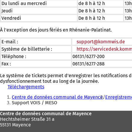
Du lundi au mercredi
de 8 h à 12 h
13h
Jeudi
De 8 h à 12 h
13h
Vendredi
De 8 h à 12 h
13h
À l'exception des jours fériés en Rhénanie-Palatinat.
E-mail :
support
kommwis
de
Système de billetterie :
https://servicedesk.komm
Téléphone :
06131/6277-200
Fax :
06131/6277-288
Le système de tickets permet d'enregistrer les notifications 
dysfonctionnement tout au long de la journée.
Téléchargements
(
Vous
S
Centre de données communal de Mayence
Enregistrem
'
êtes
Support VOIS / MESO
o
ici
u
Pied
Centre de données communal de Mayence
v
:
Hechtsheimer Straße 31 a
r
de
55131 Mayence
e
page
d