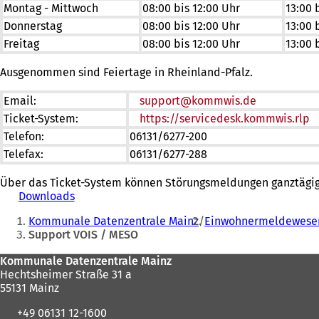
Montag - Mittwoch
08:00 bis 12:00 Uhr
13:00 
Donnerstag
08:00 bis 12:00 Uhr
13:00 
Freitag
08:00 bis 12:00 Uhr
13:00 
Ausgenommen sind Feiertage in Rheinland-Pfalz.
Email:
support
kommwis
de
Ticket-System:
https://servicedesk.kommwis.rlp
(
i
Telefon:
06131/6277-200
e
Telefax:
06131/6277-288
n
T
Über das Ticket-System können Störungsmeldungen ganztägig
Downloads
(
Sie
Ö
Kommunale Datenzentrale Mainz
Einwohnermeldewese
f
befinden
Support VOIS / MESO
f
sich
n
Fußbereich
Kommunale Datenzentrale Mainz
e
hier:
Hechtsheimer Straße 31 a
t
55131 Mainz
i
n
+49 06131 12-1600
e