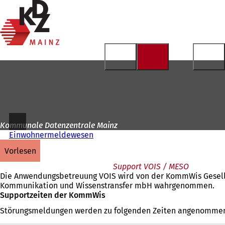
Zur
Startseite
Inhalt anspringen
Kommunale Datenzentrale Mainz
Einwohnermeldewesen
vorlesen
Support VOIS / MESO
Die Anwendungsbetreuung VOIS wird von der KommWis Gesells
Kommunikation und Wissenstransfer mbH wahrgenommen.
Supportzeiten der KommWis
Störungsmeldungen werden zu folgenden Zeiten angenomme