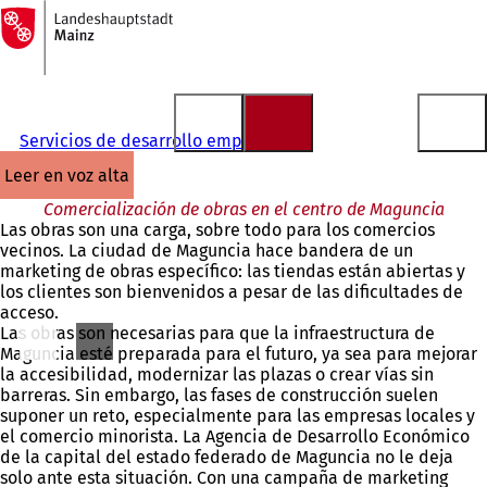
A
la
Saltar al contenido
página
de
inicio
Servicios de desarrollo empresarial
leer en voz alta
Comercialización de obras en el centro de Maguncia
Las obras son una carga, sobre todo para los comercios
vecinos. La ciudad de Maguncia hace bandera de un
marketing de obras específico: las tiendas están abiertas y
los clientes son bienvenidos a pesar de las dificultades de
acceso.
Las obras son necesarias para que la infraestructura de
Maguncia esté preparada para el futuro, ya sea para mejorar
la accesibilidad, modernizar las plazas o crear vías sin
barreras. Sin embargo, las fases de construcción suelen
suponer un reto, especialmente para las empresas locales y
el comercio minorista. La Agencia de Desarrollo Económico
de la capital del estado federado de Maguncia no le deja
solo ante esta situación. Con una campaña de marketing