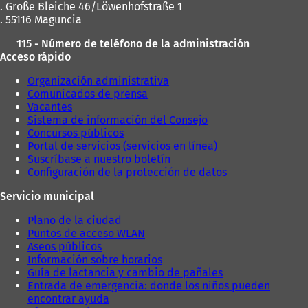
. Große Bleiche 46/Löwenhofstraße 1
v
a
. 55116 Maguncia
a
p
p
e
115 - Número de teléfono de la administración
e
s
Acceso rápido
s
t
t
a
Organización administrativa
a
ñ
Comunicados de prensa
ñ
a
Vacantes
a
)
Sistema de información del Consejo
)
Concursos públicos
Portal de servicios (servicios en línea)
Suscríbase a nuestro boletín
Configuración de la protección de datos
Servicio municipal
Plano de la ciudad
Puntos de acceso WLAN
Aseos públicos
Información sobre horarios
Guía de lactancia y cambio de pañales
Entrada de emergencia: donde los niños pueden
encontrar ayuda