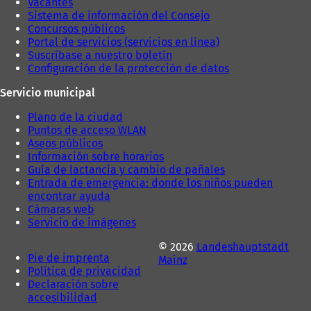
Vacantes
ñ
a
Sistema de información del Consejo
a
)
Concursos públicos
)
Portal de servicios (servicios en línea)
Suscríbase a nuestro boletín
Configuración de la protección de datos
Servicio municipal
Plano de la ciudad
Puntos de acceso WLAN
Aseos públicos
Información sobre horarios
Guía de lactancia y cambio de pañales
Entrada de emergencia: donde los niños pueden
encontrar ayuda
Cámaras web
Servicio de imágenes
© 2026
Landeshauptstadt
Pie de imprenta
Mainz
Política de privacidad
Declaración sobre
accesibilidad