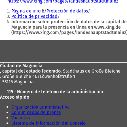
https://www.xing.com/pages/landeshauptstadtmainz
(
Estás
S
Página de inicio
Protección de datos
e
aquí:
Política de privacidad
a
Información sobre protección de datos de la capital de
b
Maguncia para la presencia en línea en www.xing.de
r
(https://www.xing.com/pages/landeshauptstadtmainz
e
e
Zona
n
u
de
n
los
a
n
Ciudad de Maguncia
pies
u
, capital del estado federado.
Stadthaus de Große Bleiche
e
. Große Bleiche 46/Löwenhofstraße 1
v
. 55116 Maguncia
a
115 - Número de teléfono de la administración
p
Acceso rápido
e
s
Organización administrativa
t
Comunicados de prensa
a
Vacantes
ñ
Sistema de información del Consejo
a