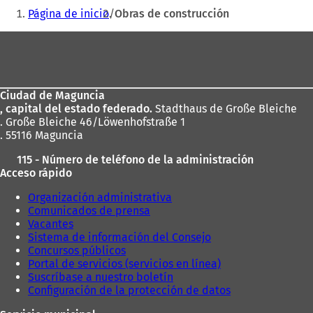
Estás
Página de inicio
Obras de construcción
aquí:
Zona
de
los
Ciudad de Maguncia
pies
, capital del estado federado.
Stadthaus de Große Bleiche
. Große Bleiche 46/Löwenhofstraße 1
. 55116 Maguncia
115 - Número de teléfono de la administración
Acceso rápido
Organización administrativa
Comunicados de prensa
Vacantes
Sistema de información del Consejo
Concursos públicos
Portal de servicios (servicios en línea)
Suscríbase a nuestro boletín
Configuración de la protección de datos