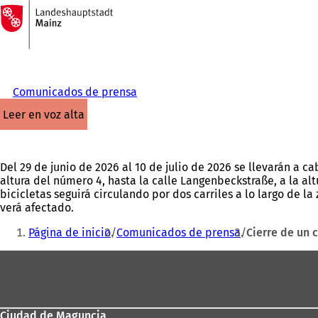
A
la
Saltar al contenido
página
de
inicio
Comunicados de prensa
leer en voz alta
Del 29 de junio de 2026 al 10 de julio de 2026 se llevarán a ca
altura del número 4, hasta la calle Langenbeckstraße, a la altu
bicicletas seguirá circulando por dos carriles a lo largo de la
verá afectado.
Estás
Página de inicio
Comunicados de prensa
Cierre de un 
aquí:
Zona
de
los
Ciudad de Maguncia