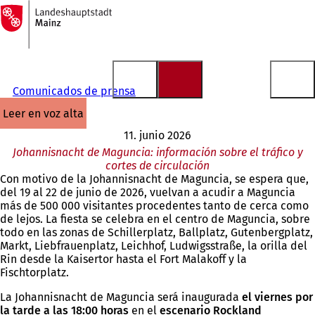
A
la
Saltar al contenido
página
de
inicio
Comunicados de prensa
leer en voz alta
11. junio 2026
Johannisnacht de Maguncia: información sobre el tráfico y
cortes de circulación
Con motivo de la Johannisnacht de Maguncia, se espera que,
del 19 al 22 de junio de 2026, vuelvan a acudir a Maguncia
más de 500 000 visitantes procedentes tanto de cerca como
de lejos. La fiesta se celebra en el centro de Maguncia, sobre
todo en las zonas de Schillerplatz, Ballplatz, Gutenbergplatz,
Markt, Liebfrauenplatz, Leichhof, Ludwigsstraße, la orilla del
Rin desde la Kaisertor hasta el Fort Malakoff y la
Fischtorplatz.
La Johannisnacht de Maguncia será inaugurada
el
viernes por
la
tarde a las 18:00 horas
en el
escenario Rockland