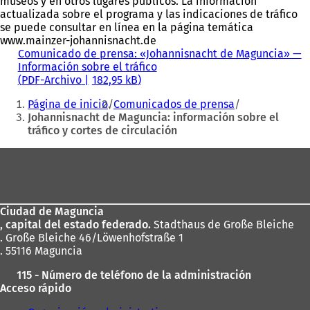
museos y en otros lugares públicos. La información
actualizada sobre el programa y las indicaciones de tráfico
se puede consultar en línea en la página temática
www.mainzer-johannisnacht.de
Comunicado de prensa: «Johannisnacht de Maguncia» —
Información sobre el tráfico
PDF
-Archivo
182,95 kB
Estás
Página de inicio
Comunicados de prensa
aquí:
Johannisnacht de Maguncia: información sobre el
tráfico y cortes de circulación
Zona
de
los
Ciudad de Maguncia
pies
, capital del estado federado.
Stadthaus de Große Bleiche
. Große Bleiche 46/Löwenhofstraße 1
. 55116 Maguncia
115 - Número de teléfono de la administración
Acceso rápido