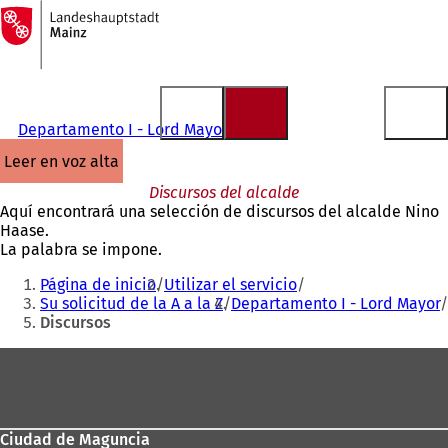
A
la
Saltar al contenido
página
de
inicio
Departamento I - Lord Mayor
leer en voz alta
Discursos del alcalde
Aquí encontrará una selección de discursos del alcalde Nino
Haase.
La palabra se impone.
Estás
Página de inicio
Utilizar el servicio
aquí:
Su solicitud de la A a la Z
Departamento I - Lord Mayor
Discursos
Zona
de
los
Ciudad de Maguncia
pies