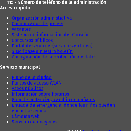
a
ñ
115 - Número de teléfono de la administración
ñ
a
Acceso rápido
a
)
)
Organización administrativa
Comunicados de prensa
Vacantes
Sistema de información del Consejo
Concursos públicos
Portal de servicios (servicios en línea)
Suscríbase a nuestro boletín
Configuración de la protección de datos
Servicio municipal
Plano de la ciudad
Puntos de acceso WLAN
Aseos públicos
Información sobre horarios
Guía de lactancia y cambio de pañales
Entrada de emergencia: donde los niños pueden
encontrar ayuda
Cámaras web
Servicio de imágenes