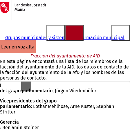
A
la
Saltar al contenido
página
de
inicio
Grupos municipales y sistema de información municipal
leer en voz alta
Fracción del ayuntamiento de AfD
En esta página encontrará una lista de los miembros de la
facción del ayuntamiento de la AfD, los datos de contacto de
la facción del ayuntamiento de la AfD y los nombres de las
personas de contacto.
Presidente
del grupo parlamentario,
Jürgen Wiedenhöfer
Vicepresidentes del grupo
parlamentario:
Lothar Mehlhose, Arne Kuster, Stephan
Stritter
Gerencia
: Benjamin Steiner