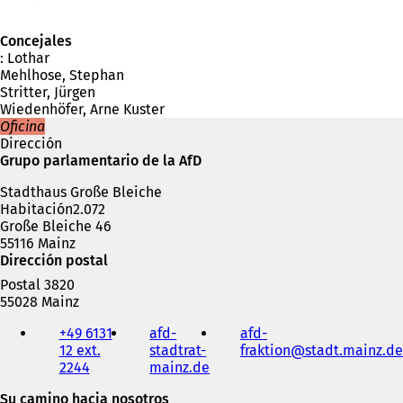
Concejales
: Lothar
Mehlhose, Stephan
Stritter, Jürgen
Wiedenhöfer, Arne Kuster
Oficina
Dirección
Grupo parlamentario de la AfD
Stadthaus Große Bleiche
Habitación2.072
Große Bleiche 46
55116 Mainz
Dirección postal
Postal 3820
55028 Mainz
Teléfono,
+49 6131
afd-
afd-
fax
12 ext.
stadtrat-
fraktion
stadt.mainz
de
y
2244
mainz.de
(
dirección
S
de
Su camino hacia nosotros
e