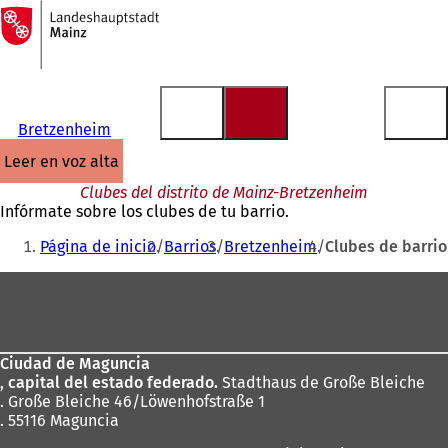
A
la
Saltar al contenido
página
de
inicio
Bretzenheim
leer en voz alta
Clubes del distrito de Mainz-Bretzenheim
Infórmate sobre los clubes de tu barrio.
Estás
Página de inicio
Barrios
Bretzenheim
Clubes de barrio
aquí:
Zona
de
los
Ciudad de Maguncia
pies
, capital del estado federado.
Stadthaus de Große Bleiche
. Große Bleiche 46/Löwenhofstraße 1
. 55116 Maguncia