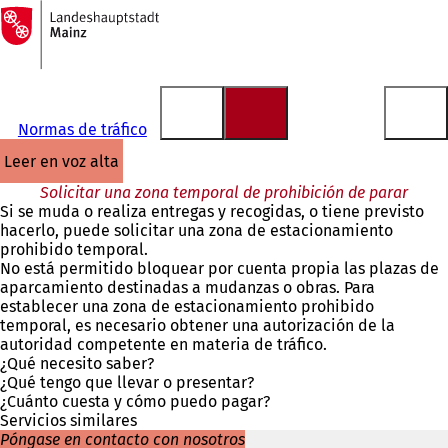
A
la
Saltar al contenido
página
de
inicio
Normas de tráfico
leer en voz alta
Solicitar una zona temporal de prohibición de parar
Si se muda o realiza entregas y recogidas, o tiene previsto
hacerlo, puede solicitar una zona de estacionamiento
prohibido temporal.
No está permitido bloquear por cuenta propia las plazas de
aparcamiento destinadas a mudanzas o obras. Para
establecer una zona de estacionamiento prohibido
temporal, es necesario obtener una autorización de la
autoridad competente en materia de tráfico.
¿Qué necesito saber?
¿Qué tengo que llevar o presentar?
¿Cuánto cuesta y cómo puedo pagar?
Servicios similares
Póngase en contacto con nosotros