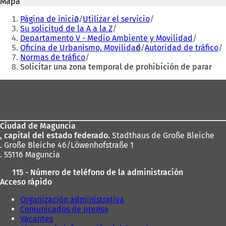
Mapa
e
n
Estás
n
u
Página de inicio
Utilizar el servicio
aquí:
u
n
Su solicitud de la A a la Z
n
a
Departamento V - Medio Ambiente y Movilidad
a
n
Oficina de Urbanismo, Movilidad
Autoridad de tráfico
n
u
Normas de tráfico
u
e
Solicitar una zona temporal de prohibición de parar
e
v
v
a
Zona
a
p
de
p
e
los
e
s
s
t
Ciudad de Maguncia
pies
t
a
, capital del estado federado.
Stadthaus de Große Bleiche
a
ñ
. Große Bleiche 46/Löwenhofstraße 1
ñ
a
. 55116 Maguncia
a
)
)
115 - Número de teléfono de la administración
Acceso rápido
Organización administrativa
Comunicados de prensa
Vacantes