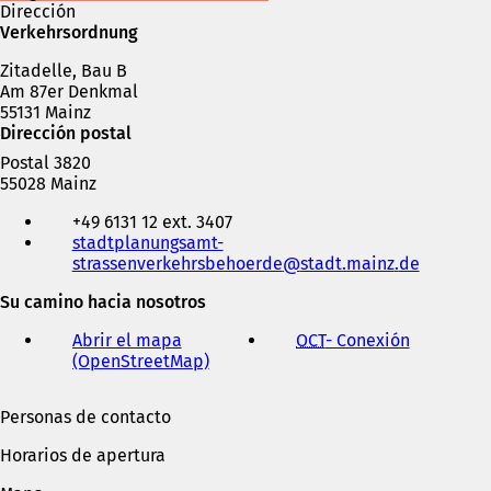
Dirección
Verkehrsordnung
Zitadelle, Bau B
Am 87er Denkmal
55131 Mainz
Dirección postal
Postal 3820
55028 Mainz
Teléfono,
+49 6131 12 ext. 3407
fax
stadtplanungsamt-
y
strassenverkehrsbehoerde
stadt.mainz
de
dirección
de
Su camino hacia nosotros
correo
electrónico
Abrir el mapa
OCT
- Conexión
(
(OpenStreetMap)
(
S
S
e
e
a
Personas de contacto
a
b
b
r
Horarios de apertura
r
e
e
e