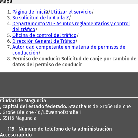
Mapa
u
n
Estás
n
a
Página de inicio
Utilizar el servicio
aquí:
a
n
Su solicitud de la A a la Z
n
u
Departamento VII - Asuntos reglamentarios y control
u
e
del tráfico
e
v
Oficina de control del tráfico
v
a
Dirección General de Tráfico
a
p
Autoridad competente en materia de permisos de
p
e
conducción
e
s
Permiso de conducir: Solicitud de canje por cambio de
s
t
datos del permiso de conducir
t
a
Zona
a
ñ
ñ
a
de
a
)
los
)
Ciudad de Maguncia
pies
, capital del estado federado.
Stadthaus de Große Bleiche
. Große Bleiche 46/Löwenhofstraße 1
. 55116 Maguncia
115 - Número de teléfono de la administración
Acceso rápido