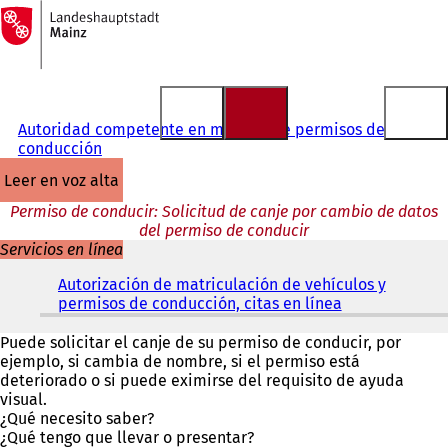
A
la
Saltar al contenido
página
de
inicio
Autoridad competente en materia de permisos de
conducción
leer en voz alta
Permiso de conducir: Solicitud de canje por cambio de datos
del permiso de conducir
Servicios en línea
Autorización de matriculación de vehículos y
permisos de conducción, citas en línea
(
S
e
Puede solicitar el canje de su permiso de conducir, por
a
ejemplo, si cambia de nombre, si el permiso está
b
deteriorado o si puede eximirse del requisito de ayuda
r
visual.
e
¿Qué necesito saber?
e
¿Qué tengo que llevar o presentar?