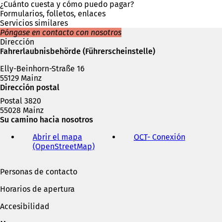
n
¿Cuánto cuesta y cómo puedo pagar?
u
Formularios, folletos, enlaces
n
Servicios similares
a
Póngase en contacto con nosotros
n
Dirección
u
Fahrerlaubnisbehörde (Führerscheinstelle)
e
Elly-Beinhorn-Straße 16
v
55129 Mainz
a
Dirección postal
p
e
Postal 3820
s
55028 Mainz
t
Su camino hacia nosotros
a
ñ
Abrir el mapa
OCT
- Conexión
(
a
(OpenStreetMap)
(
S
)
S
e
e
a
Personas de contacto
a
b
b
r
Horarios de apertura
r
e
e
e
Accesibilidad
e
n
n
u