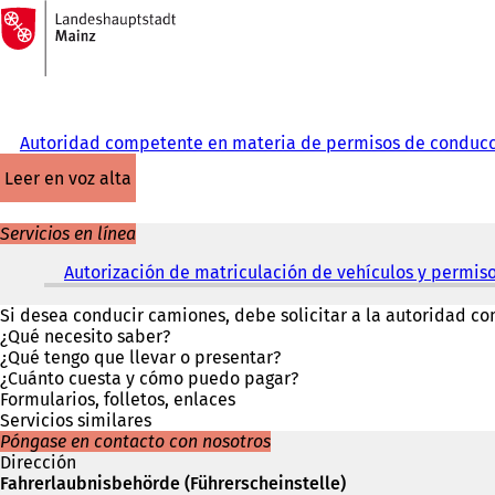
A
la
Saltar al contenido
página
de
inicio
Autoridad competente en materia de permisos de conduc
leer en voz alta
Servicios en línea
Autorización de matriculación de vehículos y permiso
Si desea conducir camiones, debe solicitar a la autoridad com
¿Qué necesito saber?
¿Qué tengo que llevar o presentar?
¿Cuánto cuesta y cómo puedo pagar?
Formularios, folletos, enlaces
Servicios similares
Póngase en contacto con nosotros
Dirección
Fahrerlaubnisbehörde (Führerscheinstelle)