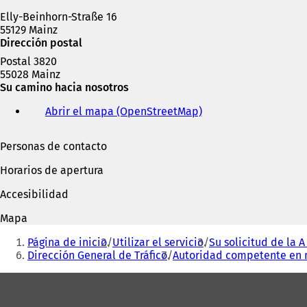
Elly-Beinhorn-Straße 16
55129 Mainz
Dirección postal
Postal 3820
55028 Mainz
Su camino hacia nosotros
Abrir el mapa (OpenStreetMap)
(
S
e
Personas de contacto
a
b
Horarios de apertura
r
e
Accesibilidad
e
n
Mapa
u
Estás
n
Página de inicio
Utilizar el servicio
Su solicitud de la A 
aquí:
a
Dirección General de Tráfico
Autoridad competente en 
n
Zona
u
e
de
v