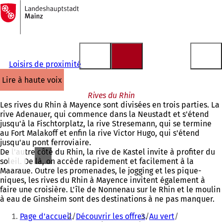
Vers
la
Accéder au contenu
page
d'accueil
Loisirs de proximité
lire à haute voix
Rives du Rhin
Les rives du Rhin à Mayence sont divisées en trois parties. La
rive Adenauer, qui commence dans la Neustadt et s'étend
jusqu'à la Fischtorplatz, la rive Stresemann, qui se termine
au Fort Malakoff et enfin la rive Victor Hugo, qui s'étend
jusqu'au pont ferroviaire.
De l'autre côté du Rhin, la rive de Kastel invite à profiter du
soleil. De là, on accède rapidement et facilement à la
Maaraue. Outre les promenades, le jogging et les pique-
niques, les rives du Rhin à Mayence invitent également à
faire une croisière. L'île de Nonnenau sur le Rhin et le moulin
à eau de Ginsheim sont des destinations à ne pas manquer.
Vous
Page d'accueil
Découvrir les offres
Au vert