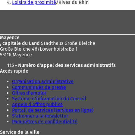
êtes
Loisirs de proximité
Rives du Rhin
ici
Pied
:
de
page
Mayence
, capitale du Land
Stadthaus Große Bleiche
Große Bleiche 46/Löwenhofstraße 1
55116 Mayence
115 - Numéro d'appel des services administratifs
Accès rapide
Organisation administrative
Communiqués de presse
Offres d'emploi
Système d'information du Conseil
Appels d'offres publics
Portail de services (services en ligne)
S'abonner à la newsletter
Paramètres de confidentialité
Service de la ville