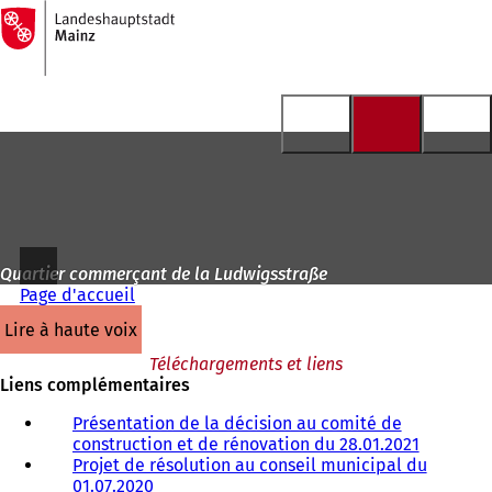
Vers
la
Accéder au contenu
page
d'accueil
Quartier commerçant de la Ludwigsstraße
Page d'accueil
lire à haute voix
Téléchargements et liens
Liens complémentaires
Présentation de la décision au comité de
construction et de rénovation du 28.01.2021
(
Projet de résolution au conseil municipal du
S
01.07.2020
(
'