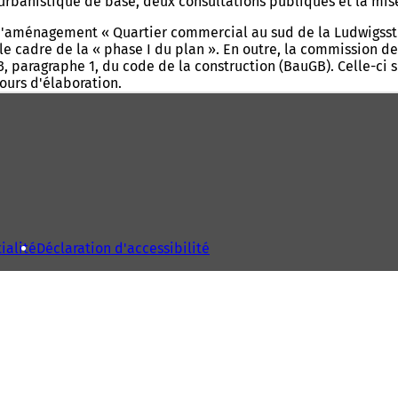
t urbanistique de base, deux consultations publiques et la mi
n d'aménagement « Quartier commercial au sud de la Ludwigsst
 le cadre de la « phase I du plan ». En outre, la commission d
 paragraphe 1, du code de la construction (BauGB). Celle-ci s'
ours d'élaboration.
ialité
Déclaration d'accessibilité