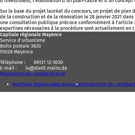
d'investisseur, l'élaboration d'un plan-cadre et d'un concep
Sur la base du projet lauréat du concours, un projet de pla
de la construction et de la rénovation le 28 janvier 2021 dans
une consultation publique précoce conformément à l'article 3,
expertises nécessaires à la procédure sont actuellement en c
Pied
Capitale régionale Mayence
Service d'urbanisme
de
Boîte postale 3820
page
55028 Mayence
Téléphone :
06131 12-3030
E-mail :
lu
stadt.mainz
de
Paramètres de confidentialité
Mentions légales www.mainz.de
Déclaration de confident