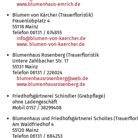
www.blumenhaus-emrich.de
(Öffnet
in
Blumen von Kärcher (Trauerfloristik)
einem
Frauenlobplatz 4
neuen
55118 Mainz
Tab)
Telefon 06131 / 674855
info
blumen-von-kaercher
de
www. blumen-von-kaercher.de
(Öffnet
in
Blumenhaus Rosenberg (Trauerfloristik
einem
Untere Zahlbacher Str. 17
neuen
55131 Mainz
Tab)
Telefon 06131 / 226024
blumenhausrosenberg
web
de
www.blumenhausrosenberg.de
(Öffnet
in
Friedhofsgärtnerei Schindler (Grabpflege)
einem
ohne Ladengeschäft
neuen
Mobil 0157 / 38299408
Tab)
Blumenhaus und Friedhofsgärtnerei Scholles (Trauerflori
Am Waldfriedhof 4
55120 Mainz
Telefon 06131 / 684253