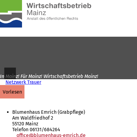
Zur
Startseite
Inhalt anspringen
In Mainz! Für Mainz! Wirtschaftsbetrieb Mainz!
Netzwerk Trauer
vorlesen
Blumenhaus Emrich (Grabpflege)
Am Waldfriedhof 2
55120 Mainz
Telefon 06131/684264
office
blumenhaus-emrich
de