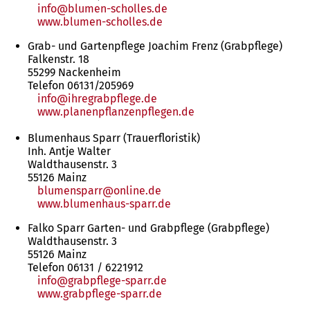
info
blumen-scholles
de
www.blumen-scholles.de
(Öffnet
in
Grab- und Gartenpflege Joachim Frenz (Grabpflege)
einem
Falkenstr. 18
neuen
55299 Nackenheim
Tab)
Telefon 06131/205969
info
ihregrabpflege
de
www.planenpflanzenpflegen.de
(Öffnet
in
Blumenhaus Sparr (Trauerfloristik)
einem
Inh. Antje Walter
neuen
Waldthausenstr. 3
Tab)
55126 Mainz
blumensparr
online
de
www.blumenhaus-sparr.de
(Öffnet
in
Falko Sparr Garten- und Grabpflege (Grabpflege)
einem
Waldthausenstr. 3
neuen
55126 Mainz
Tab)
Telefon 06131 / 6221912
info
grabpflege-sparr
de
www.grabpflege-sparr.de
(Öffnet
in