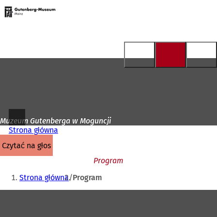
Do
strony
Przejdź do treści
głównej
Muzeum Gutenberga w Moguncji
Strona główna
czytać na głos
Program
Jesteś
Strona główna
Program
tutaj:
Obszar
stóp