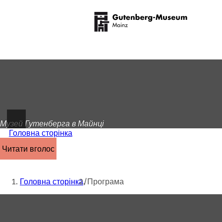
На
головну
Перейти до змісту
сторінку
Музей Гутенберга в Майнці
Головна сторінка
читати вголос
Ти
Головна сторінка
Програма
тут:
Зона
для