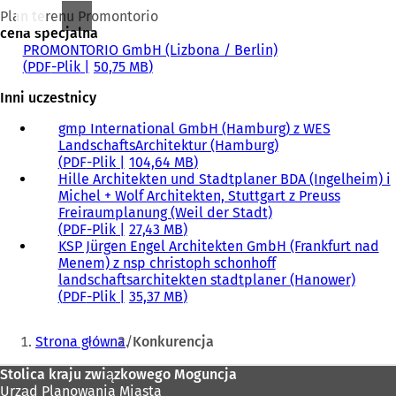
Plan terenu Promontorio
cena specjalna
PROMONTORIO GmbH (Lizbona / Berlin)
PDF
-Plik
50,75 MB
Inni uczestnicy
gmp International GmbH (Hamburg) z WES
LandschaftsArchitektur (Hamburg)
PDF
-Plik
104,64 MB
Hille Architekten und Stadtplaner BDA (Ingelheim) i
Michel + Wolf Architekten, Stuttgart z Preuss
Freiraumplanung (Weil der Stadt)
PDF
-Plik
27,43 MB
KSP Jürgen Engel Architekten GmbH (Frankfurt nad
Menem) z nsp christoph schonhoff
landschaftsarchitekten stadtplaner (Hanower)
PDF
-Plik
35,37 MB
Jesteś
Strona główna
Konkurencja
tutaj:
Obszar
Stolica kraju związkowego Moguncja
Urząd Planowania Miasta