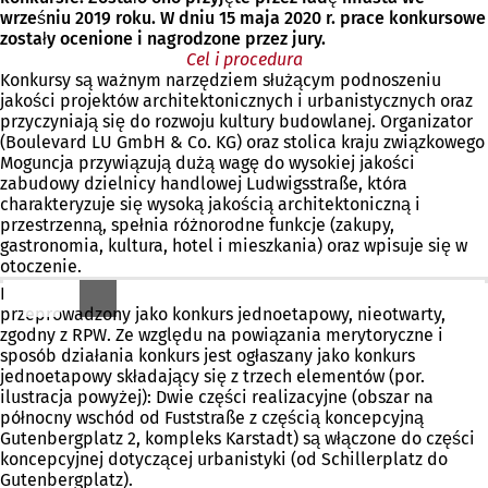
wrześniu 2019 roku. W dniu 15 maja 2020 r. prace konkursowe
zostały ocenione i nagrodzone przez jury.
Cel i procedura
Konkursy są ważnym narzędziem służącym podnoszeniu
jakości projektów architektonicznych i urbanistycznych oraz
przyczyniają się do rozwoju kultury budowlanej. Organizator
(Boulevard LU GmbH & Co. KG) oraz stolica kraju związkowego
Moguncja przywiązują dużą wagę do wysokiej jakości
zabudowy dzielnicy handlowej Ludwigsstraße, która
charakteryzuje się wysoką jakością architektoniczną i
przestrzenną, spełnia różnorodne funkcje (zakupy,
gastronomia, kultura, hotel i mieszkania) oraz wpisuje się w
otoczenie.
Konkurs urbanistyczny i architektoniczny zostanie
przeprowadzony jako konkurs jednoetapowy, nieotwarty,
zgodny z RPW. Ze względu na powiązania merytoryczne i
sposób działania konkurs jest ogłaszany jako konkurs
jednoetapowy składający się z trzech elementów (por.
ilustracja powyżej): Dwie części realizacyjne (obszar na
północny wschód od Fuststraße z częścią koncepcyjną
Gutenbergplatz 2, kompleks Karstadt) są włączone do części
koncepcyjnej dotyczącej urbanistyki (od Schillerplatz do
Gutenbergplatz).