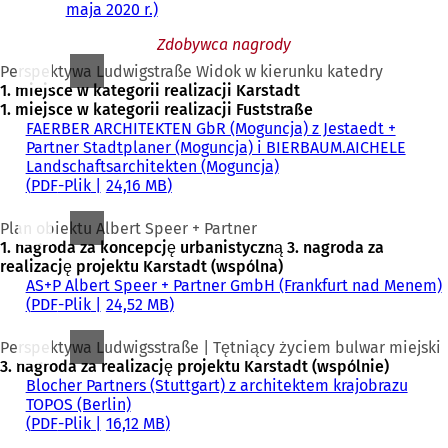
maja 2020 r.)
Zdobywca nagrody
Perspektywa Ludwigstraße Widok w kierunku katedry
1. miejsce w kategorii realizacji Karstadt
1. miejsce w kategorii realizacji Fuststraße
FAERBER ARCHITEKTEN GbR (Moguncja) z Jestaedt +
Partner Stadtplaner (Moguncja) i BIERBAUM.AICHELE
Landschaftsarchitekten (Moguncja)
PDF
-Plik
24,16 MB
Plan obiektu Albert Speer + Partner
1. nagroda za koncepcję urbanistyczną 3. nagroda za
realizację projektu Karstadt (wspólna)
AS+P Albert Speer + Partner GmbH (Frankfurt nad Menem)
PDF
-Plik
24,52 MB
Perspektywa Ludwigsstraße | Tętniący życiem bulwar miejski
3. nagroda za realizację projektu Karstadt (wspólnie)
Blocher Partners (Stuttgart) z architektem krajobrazu
TOPOS (Berlin)
PDF
-Plik
16,12 MB