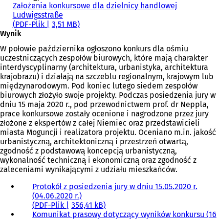
Założenia konkursowe dla dzielnicy handlowej
Ludwigsstraße
PDF
-Plik
3,51 MB
Wynik
W połowie października ogłoszono konkurs dla ośmiu
uczestniczących zespołów biurowych, które mają charakter
interdyscyplinarny (architektura, urbanistyka, architektura
krajobrazu) i działają na szczeblu regionalnym, krajowym lub
międzynarodowym. Pod koniec lutego siedem zespołów
biurowych złożyło swoje projekty. Podczas posiedzenia jury w
dniu 15 maja 2020 r., pod przewodnictwem prof. dr Neppla,
prace konkursowe zostały ocenione i nagrodzone przez jury
złożone z ekspertów z całej Niemiec oraz przedstawicieli
miasta Moguncji i realizatora projektu. Oceniano m.in. jakość
urbanistyczną, architektoniczną i przestrzeń otwartą,
zgodność z podstawową koncepcją urbanistyczną,
wykonalność techniczną i ekonomiczną oraz zgodność z
zaleceniami wynikającymi z udziału mieszkańców.
Protokół z posiedzenia jury w dniu 15.05.2020 r.
(04.06.2020 r.)
PDF
-Plik
356,41 kB
Komunikat prasowy dotyczący wyników konkursu (16