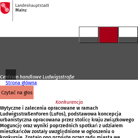
Do
strony
Przejdź do treści
głównej
Centrum handlowe Ludwigsstraße
Strona główna
czytać na głos
Konkurencja
Wytyczne i zalecenia opracowane w ramach
LudwigsstraßenForen (LuFos), podstawowa koncepcja
urbanistyczna opracowana przez stolicę kraju związkowego
Moguncję oraz wyniki poprzednich spotkań z udziałem
mieszkańców zostały uwzględnione w ogłoszeniu o
konkursie. Zostało ono przyjęte przez radę miasta we