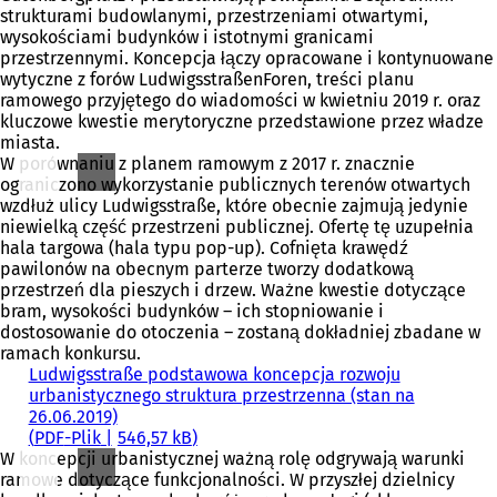
strukturami budowlanymi, przestrzeniami otwartymi,
wysokościami budynków i istotnymi granicami
przestrzennymi. Koncepcja łączy opracowane i kontynuowane
wytyczne z forów LudwigsstraßenForen, treści planu
ramowego przyjętego do wiadomości w kwietniu 2019 r. oraz
kluczowe kwestie merytoryczne przedstawione przez władze
miasta.
W porównaniu z planem ramowym z 2017 r. znacznie
ograniczono wykorzystanie publicznych terenów otwartych
wzdłuż ulicy Ludwigsstraße, które obecnie zajmują jedynie
niewielką część przestrzeni publicznej. Ofertę tę uzupełnia
hala targowa (hala typu pop-up). Cofnięta krawędź
pawilonów na obecnym parterze tworzy dodatkową
przestrzeń dla pieszych i drzew. Ważne kwestie dotyczące
bram, wysokości budynków – ich stopniowanie i
dostosowanie do otoczenia – zostaną dokładniej zbadane w
ramach konkursu.
Ludwigsstraße podstawowa koncepcja rozwoju
urbanistycznego struktura przestrzenna (stan na
26.06.2019)
PDF
-Plik
546,57 kB
W koncepcji urbanistycznej ważną rolę odgrywają warunki
ramowe dotyczące funkcjonalności. W przyszłej dzielnicy