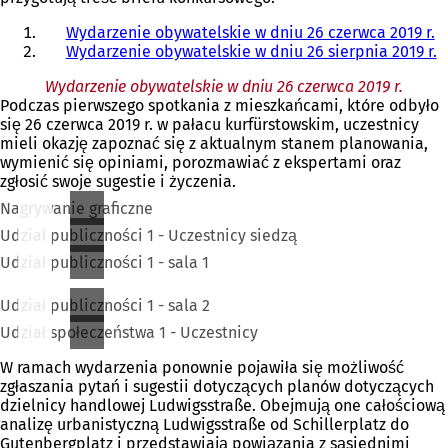
Wydarzenie obywatelskie w dniu 26 czerwca 2019 r.
Wydarzenie obywatelskie w dniu 26 sierpnia 2019 r.
Wydarzenie obywatelskie w dniu 26 czerwca 2019 r.
Podczas pierwszego spotkania z mieszkańcami, które odbyło
się 26 czerwca 2019 r. w pałacu kurfürstowskim, uczestnicy
mieli okazję zapoznać się z aktualnym stanem planowania,
wymienić się opiniami, porozmawiać z ekspertami oraz
zgłosić swoje sugestie i życzenia.
Nagrywanie graficzne
Udział publiczności 1 - Uczestnicy siedzą
Udział publiczności 1 - sala 1
Udział publiczności 1 - sala 2
Udział społeczeństwa 1 - Uczestnicy
W ramach wydarzenia ponownie pojawiła się możliwość
zgłaszania pytań i sugestii dotyczących planów dotyczących
dzielnicy handlowej Ludwigsstraße. Obejmują one całościową
analizę urbanistyczną Ludwigsstraße od Schillerplatz do
Gutenbergplatz i przedstawiają powiązania z sąsiednimi