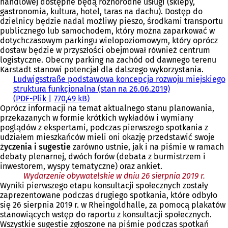
handlowej dostępne będą różnorodne usługi (sklepy,
gastronomia, kultura, hotel, taras na dachu). Dostęp do
dzielnicy będzie nadal możliwy pieszo, środkami transportu
publicznego lub samochodem, który można zaparkować w
dotychczasowym parkingu wielopoziomowym, który oprócz
dostaw będzie w przyszłości obejmował również centrum
logistyczne. Obecny parking na zachód od dawnego terenu
Karstadt stanowi potencjał dla dalszego wykorzystania.
Ludwigsstraße podstawowa koncepcja rozwoju miejskiego
struktura funkcjonalna (stan na 26.06.2019)
PDF
-Plik
770,49 kB
Oprócz informacji na temat aktualnego stanu planowania,
przekazanych w formie krótkich wykładów i wymiany
poglądów z ekspertami, podczas pierwszego spotkania z
udziałem mieszkańców mieli oni okazję przedstawić swoje
życzenia i sugestie
zarówno ustnie, jak i na piśmie w ramach
debaty plenarnej, dwóch forów (debata z burmistrzem i
inwestorem, wyspy tematyczne) oraz ankiet.
Wydarzenie obywatelskie w dniu 26 sierpnia 2019 r.
Wyniki pierwszego etapu konsultacji społecznych zostały
zaprezentowane podczas drugiego spotkania, które odbyło
się 26 sierpnia 2019 r. w Rheingoldhalle, za pomocą plakatów
stanowiących wstęp do raportu z konsultacji społecznych.
Wszystkie sugestie zgłoszone na piśmie podczas spotkań