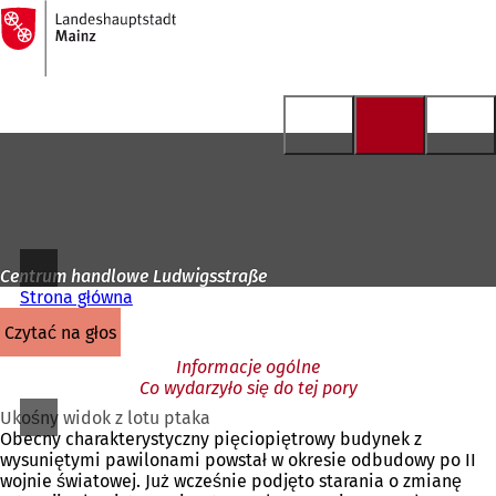
Do
strony
Przejdź do treści
głównej
Centrum handlowe Ludwigsstraße
Strona główna
czytać na głos
Informacje ogólne
Co wydarzyło się do tej pory
Ukośny widok z lotu ptaka
Obecny charakterystyczny pięciopiętrowy budynek z
wysuniętymi pawilonami powstał w okresie odbudowy po II
wojnie światowej. Już wcześnie podjęto starania o zmianę