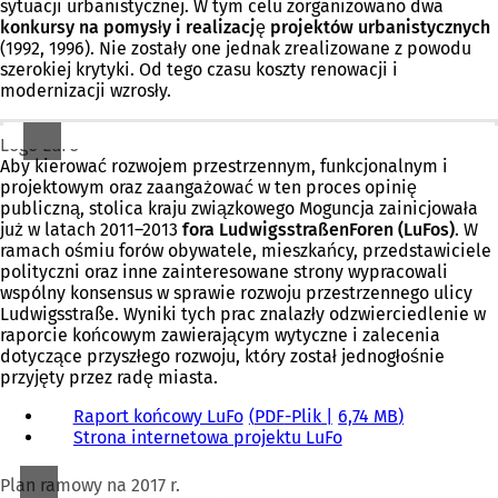
sytuacji urbanistycznej. W tym celu zorganizowano dwa
konkursy na pomysły i realizację projektów urbanistycznych
(1992, 1996). Nie zostały one jednak zrealizowane z powodu
szerokiej krytyki. Od tego czasu koszty renowacji i
modernizacji wzrosły.
Logo LuFo
Aby kierować rozwojem przestrzennym, funkcjonalnym i
projektowym oraz zaangażować w ten proces opinię
publiczną, stolica kraju związkowego Moguncja zainicjowała
już w latach 2011–2013
fora LudwigsstraßenForen (LuFos)
. W
ramach ośmiu forów obywatele, mieszkańcy, przedstawiciele
polityczni oraz inne zainteresowane strony wypracowali
wspólny konsensus w sprawie rozwoju przestrzennego ulicy
Ludwigsstraße. Wyniki tych prac znalazły odzwierciedlenie w
raporcie końcowym zawierającym wytyczne i zalecenia
dotyczące przyszłego rozwoju, który został jednogłośnie
przyjęty przez radę miasta.
Raport końcowy LuFo
PDF
-Plik
6,74 MB
Strona internetowa projektu LuFo
(
O
t
Plan ramowy na 2017 r.