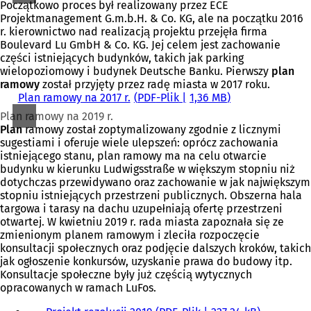
w
Początkowo proces był realizowany przez ECE
i
Projektmanagement G.m.b.H. & Co. KG, ale na początku 2016
e
r. kierownictwo nad realizacją projektu przejęła firma
r
Boulevard Lu GmbH & Co. KG. Jej celem jest zachowanie
a
części istniejących budynków, takich jak parking
s
wielopoziomowy i budynek Deutsche Banku. Pierwszy
plan
i
ramowy
został przyjęty przez radę miasta w 2017 roku.
ę
Plan ramowy na 2017 r.
PDF
-Plik
1,36 MB
w
Plan ramowy na 2019 r.
n
Plan
ramowy został zoptymalizowany zgodnie z licznymi
o
sugestiami i oferuje wiele ulepszeń: oprócz zachowania
w
istniejącego stanu, plan ramowy ma na celu otwarcie
e
budynku w kierunku Ludwigsstraße w większym stopniu niż
j
dotychczas przewidywano oraz zachowanie w jak największym
k
stopniu istniejących przestrzeni publicznych. Obszerna hala
a
targowa i tarasy na dachu uzupełniają ofertę przestrzeni
r
otwartej. W kwietniu 2019 r. rada miasta zapoznała się ze
c
zmienionym planem ramowym i zleciła rozpoczęcie
i
konsultacji społecznych oraz podjęcie dalszych kroków, takich
e
jak ogłoszenie konkursów, uzyskanie prawa do budowy itp.
)
Konsultacje społeczne były już częścią wytycznych
opracowanych w ramach LuFos.