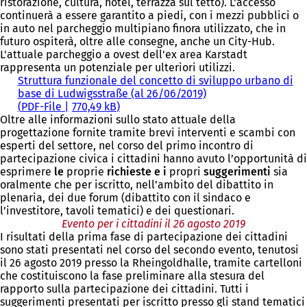
ristorazione, cultura, hotel, terrazza sul tetto). L'accesso
continuerà a essere garantito a piedi, con i mezzi pubblici o
in auto nel parcheggio multipiano finora utilizzato, che in
futuro ospiterà, oltre alle consegne, anche un City-Hub.
L'attuale parcheggio a ovest dell'ex area Karstadt
rappresenta un potenziale per ulteriori utilizzi.
Struttura funzionale del concetto di sviluppo urbano di
base di Ludwigsstraße (al 26/06/2019)
PDF
-File
770,49 kB
Oltre alle informazioni sullo stato attuale della
progettazione fornite tramite brevi interventi e scambi con
esperti del settore, nel corso del primo incontro di
partecipazione civica i cittadini hanno avuto l’opportunità di
esprimere
le
proprie
richieste e i
propri
suggerimenti
sia
oralmente che per iscritto, nell’ambito del dibattito in
plenaria, dei due forum (dibattito con il sindaco e
l’investitore, tavoli tematici) e dei questionari.
Evento per i cittadini il 26 agosto 2019
I risultati della prima fase di partecipazione dei cittadini
sono stati presentati nel corso del secondo evento, tenutosi
il 26 agosto 2019 presso la Rheingoldhalle, tramite cartelloni
che costituiscono la fase preliminare alla stesura del
rapporto sulla partecipazione dei cittadini. Tutti i
suggerimenti presentati per iscritto presso gli stand tematici