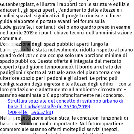
Gutenbergplatz, e illustra i rapporti con le strutture edilizie
adiacenti, gli spazi aperti, l'andamento delle altezze e i
confini spaziali significativi. Il progetto riunisce le linee
guida elaborate e portate avanti nei forum sulla
Ludwigsstraße, i contenuti del piano quadro preso in esame
nell'aprile 2019 e i punti chiave tecnici dell'amministrazione
comunale.
L'occupazione degli spazi pubblici aperti lungo la
Ludwigsstraße è stata notevolmente ridotta rispetto al piano
quadro del 2017 e ora occupa solo una porzione minima di
spazio pubblico. Questa offerta è integrata dal mercato
coperto (padiglione temporaneo). Il bordo arretrato dei
padiglioni rispetto all'attuale area del piano terra crea
ulteriore spazio per i pedoni e gli alberi. Le principali
configurazioni degli ingressi e le altezze degli edifici – con la
loro gradazione e adattamento all'ambiente circostante –
saranno esaminate più approfonditamente nel concorso.
Struttura spaziale del concetto di sviluppo urbano di
base di Ludwigsstraße (al 26/06/2019)
PDF
-File
546,57 kB
Nella progettazione urbanistica, le condizioni funzionali di
base rivestono un ruolo importante. Nel futuro quartiere
commerciale saranno offerti molteplici servizi (negozi,