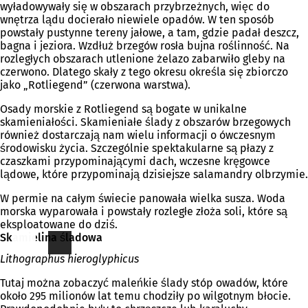
wyładowywały się w obszarach przybrzeżnych, więc do
wnętrza lądu docierało niewiele opadów. W ten sposób
powstały pustynne tereny jałowe, a tam, gdzie padał deszcz,
bagna i jeziora. Wzdłuż brzegów rosła bujna roślinność. Na
rozległych obszarach utlenione żelazo zabarwiło gleby na
czerwono. Dlatego skały z tego okresu określa się zbiorczo
jako „Rotliegend” (czerwona warstwa).
Osady morskie z Rotliegend są bogate w unikalne
skamieniałości. Skamieniałe ślady z obszarów brzegowych
również dostarczają nam wielu informacji o ówczesnym
środowisku życia. Szczególnie spektakularne są płazy z
czaszkami przypominającymi dach, wczesne kręgowce
lądowe, które przypominają dzisiejsze salamandry olbrzymie.
W permie na całym świecie panowała wielka susza. Woda
morska wyparowała i powstały rozległe złoża soli, które są
eksploatowane do dziś.
Skamielina śladowa
Lithographus hieroglyphicus
Tutaj można zobaczyć maleńkie ślady stóp owadów, które
około 295 milionów lat temu chodziły po wilgotnym błocie.