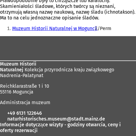
Prawdopodobnie były to chrząszcze lub karaluchy.
Skamieniałości śladowe, których twórcy są nieznani,
otrzymują własną nazwę naukową, nazwę śladu (ichnotakson).
Ma to na celu jednoznaczne opisanie śladów.
Jesteś
Muzeum Historii Naturalnej w Moguncji
Perm
tutaj:
Obszar
stóp
Muzeum Historii
Naturalnej
Kolekcja przyrodnicza kraju związkowego
Nadrenia-Palatynat
Reichklarastraße 1 i 10
55116 Moguncja
Administracja muzeum
+49 6131 122646
naturhistorisches.museum
stadt.mainz
de
Informacje dotyczące wizyty - godziny otwarcia, ceny i
oferty rezerwacji