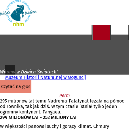
Do
strony
Przejdź do treści
głównej
Witamy w Dzikich Światach!
Muzeum Historii Naturalnej w Moguncji
czytać na głos
Perm
295 milionów lat temu Nadrenia-Palatynat leżała na północ
od równika, tak jak dziś. W tym czasie istniał tylko jeden
ogromny kontynent, Pangaea.
299 MILIONÓW LAT - 252 MILIONY LAT
W większości panował suchy i gorący klimat. Chmury