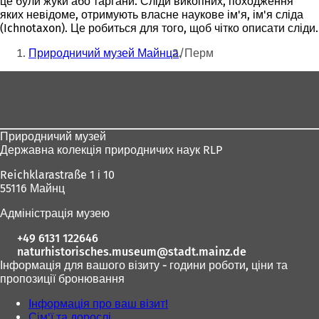
це були жуки або таргани. Сліди викопних, походження
яких невідоме, отримують власне наукове ім'я, ім'я сліда
(Ichnotaxon). Це робиться для того, щоб чітко описати сліди.
Ти
Природничий музей Майнца
Перм
тут:
Зона
для
ніг
Природничий музей
Державна колекція природничих наук RLP
Reichklarastraße 1 і 10
55116 Майнц
Адміністрація музею
+49 6131 122646
naturhistorisches.museum
stadt.mainz
de
Інформація для вашого візиту - години роботи, ціни та
пропозиції бронювання
Інформація про ваш візит!
Сім'ї та дорослі