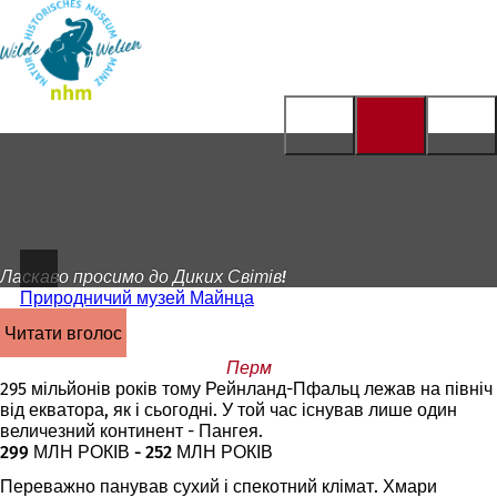
На
головну
Перейти до змісту
сторінку
Ласкаво просимо до Диких Світів!
Природничий музей Майнца
читати вголос
Перм
295 мільйонів років тому Рейнланд-Пфальц лежав на північ
від екватора, як і сьогодні. У той час існував лише один
величезний континент - Пангея.
299 МЛН РОКІВ - 252 МЛН РОКІВ
Переважно панував сухий і спекотний клімат. Хмари