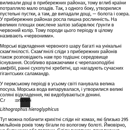
виливали дощі в прибережних районах, тому вглиб країни
потрапляло мало опадів. Так, з одного боку, утворилися
пустельні пустки, а там, де випадали дощі, — болота і озера.
У прибережних районах росла пишна рослинність. На
великих площах окислене залізо забарвлює ґрунти в
червоний колір. Тому породи цього періоду в цілому
називають «червоними».
Морські відкладення червоного шару багаті на унікальні
скам'янілості. Скам'янілі сліди з прибережних районів
також розповідають нам про тодішнє середовище
існування. Особливо вражаючими є черепахоподібні
амфібії, ранні сухопутні хребетні, що нагадують сучасних
гігантських саламандр.
У пермському періоді в усьому світі панувала велика
посуха. Морська вода випарувалася, і утворилися великі
соляні відкладення, які видобуваються донині.
Сліди копалин
Lithographus hieroglyphicus
Тут можна побачити крихітні сліди ніг комах, які близько 295
мільйонів років тому бігали по вологому болоті. Ймовірно,