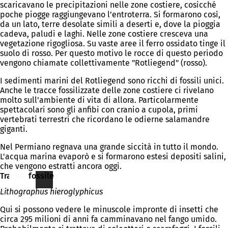
scaricavano le precipitazioni nelle zone costiere, cosicché
poche piogge raggiungevano l’entroterra. Si formarono così,
da un lato, terre desolate simili a deserti e, dove la pioggia
cadeva, paludi e laghi. Nelle zone costiere cresceva una
vegetazione rigogliosa. Su vaste aree il ferro ossidato tinge il
suolo di rosso. Per questo motivo le rocce di questo periodo
vengono chiamate collettivamente "Rotliegend" (rosso).
I sedimenti marini del Rotliegend sono ricchi di fossili unici.
Anche le tracce fossilizzate delle zone costiere ci rivelano
molto sull'ambiente di vita di allora. Particolarmente
spettacolari sono gli anfibi con cranio a cupola, primi
vertebrati terrestri che ricordano le odierne salamandre
giganti.
Nel Permiano regnava una grande siccità in tutto il mondo.
L'acqua marina evaporò e si formarono estesi depositi salini,
che vengono estratti ancora oggi.
Traccia fossile
Lithographus hieroglyphicus
Qui si possono vedere le minuscole impronte di insetti che
circa 295 milioni di anni fa camminavano nel fango umido.