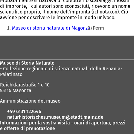
Probabilmente si trattava di coleotteri o scarafaggi. I fossili
di impronte, i cui autori sono sconosciuti, ricevono un nome
scientifico proprio, il nome dell'impronta (ichnotaxon). Ciò
avviene per descrivere le impronte in modo univoco.
Siete
Museo di storia naturale di Magonza
Perm
qui:
Area
dei
piedi
Museo di Storia Naturale
- Collezione regionale di scienze naturali della Renania-
Palatinato
Reichklarastraße 1 e 10
55116 Magonza
Amministrazione del museo
+49 6131 122646
naturhistorisches.museum
stadt.mainz
de
Informazioni per la vostra visita - orari di apertura, prezzi
e offerte di prenotazione