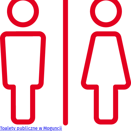
Toalety publiczne w Moguncji