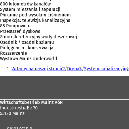
800 kilometrów kanałów
System mieszania i separacji
Płukanie pod wysokim ciśnieniem
Inspekcja: telewizja kanalizacyjna
85 Pompownie
Przestrzeń dyskowa
Zbiornik retencyjny wody deszczowej
Osadnik / osadnik szlamu
Pielęgnacja i konserwacja
Rozszerzenie
Wystawa Mainz Underworld
Jesteś
Witamy na naszej stronie!
Drenaż
System kanalizacyjny
tutaj:
Obszar
stóp
Wirtschaftsbetrieb Mainz AöR
Industriestraße 70
55120 Mainz
06131 9715-0