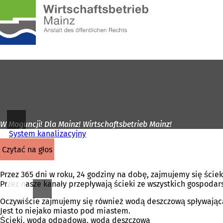
Do
strony
Przejdź do treści
głównej
W Moguncji! Dla Mainz! Wirtschaftsbetrieb Mainz!
System kanalizacyjny
czytać na głos
Przez 365 dni w roku, 24 godziny na dobę, zajmujemy się ścieka
Przez nasze kanały przepływają ścieki ze wszystkich gospod
Oczywiście zajmujemy się również wodą deszczową spływającą 
Jest to niejako miasto pod miastem.
Ścieki, woda odpadowa, woda deszczowa