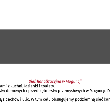
Sieć kanalizacyjna w Moguncji
mi z kuchni, łazienki i toalety.
arstw domowych i przedsiębiorstw przemysłowych w Moguncji.
z dachów i ulic. W tym celu obsługujemy podziemną sieć kana