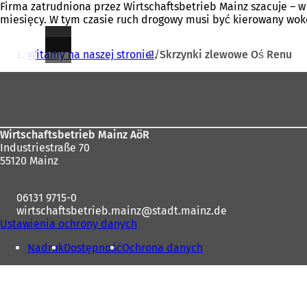
Firma zatrudniona przez Wirtschaftsbetrieb Mainz szacuje – w
miesięcy. W tym czasie ruch drogowy musi być kierowany wokół
Jesteś
Witamy na naszej stronie!
Skrzynki zlewowe Oś Renu
tutaj:
Obszar
stóp
Wirtschaftsbetrieb Mainz AöR
Industriestraße 70
55120 Mainz
06131 9715-0
wirtschaftsbetrieb.mainz
stadt.mainz
de
Ustawienia ochrony danych
Nadruk
Dostępność
Ochrona danych