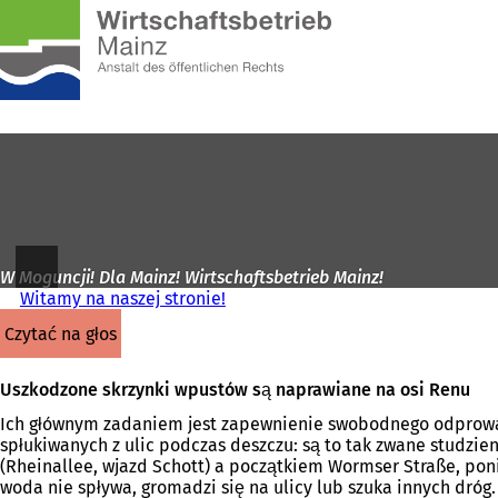
Do
strony
Przejdź do treści
głównej
W Moguncji! Dla Mainz! Wirtschaftsbetrieb Mainz!
Witamy na naszej stronie!
czytać na głos
Uszkodzone skrzynki wpustów są naprawiane na osi Renu
Ich głównym zadaniem jest zapewnienie swobodnego odprowad
spłukiwanych z ulic podczas deszczu: są to tak zwane studzi
(Rheinallee, wjazd Schott) a początkiem Wormser Straße, poni
woda nie spływa, gromadzi się na ulicy lub szuka innych dróg.