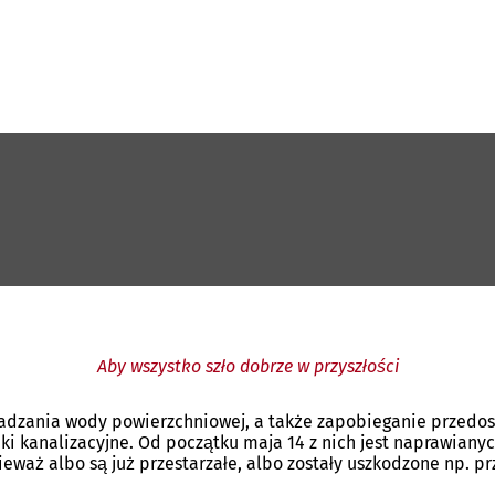
Aby wszystko szło dobrze w przyszłości
zania wody powierzchniowej, a także zapobieganie przedosta
enki kanalizacyjne. Od początku maja 14 z nich jest naprawia
eważ albo są już przestarzałe, albo zostały uszkodzone np. p