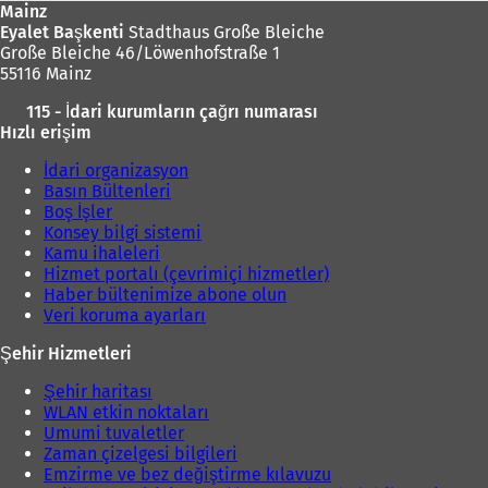
Mainz
Eyalet Başkenti
Stadthaus Große Bleiche
Große Bleiche 46/Löwenhofstraße 1
55116 Mainz
115 - İdari kurumların çağrı numarası
Hızlı erişim
İdari organizasyon
Basın Bültenleri
Boş İşler
Konsey bilgi sistemi
Kamu ihaleleri
Hizmet portalı (çevrimiçi hizmetler)
Haber bültenimize abone olun
Veri koruma ayarları
Şehir Hizmetleri
Şehir haritası
WLAN etkin noktaları
Umumi tuvaletler
Zaman çizelgesi bilgileri
Emzirme ve bez değiştirme kılavuzu