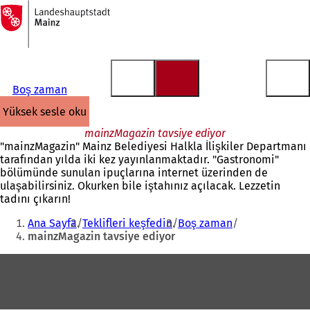
Ana
sayfaya
İçeriğe atla
Boş zaman
yüksek sesle oku
mainzMagazin tavsiye ediyor
"mainzMagazin" Mainz Belediyesi Halkla İlişkiler Departmanı
tarafından yılda iki kez yayınlanmaktadır. "Gastronomi"
bölümünde sunulan ipuçlarına internet üzerinden de
ulaşabilirsiniz. Okurken bile iştahınız açılacak. Lezzetin
tadını çıkarın!
Buradasınız:
Ana Sayfa
Teklifleri keşfedin
Boş zaman
mainzMagazin tavsiye ediyor
Ayak
bölgesi