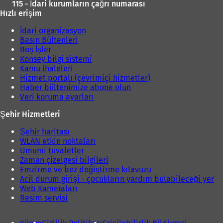
115 - İdari kurumların çağrı numarası
Hızlı erişim
İdari organizasyon
Basın Bültenleri
Boş İşler
Konsey bilgi sistemi
Kamu ihaleleri
Hizmet portalı (çevrimiçi hizmetler)
Haber bültenimize abone olun
Veri koruma ayarları
Şehir Hizmetleri
Şehir haritası
WLAN etkin noktaları
Umumi tuvaletler
Zaman çizelgesi bilgileri
Emzirme ve bez değiştirme kılavuzu
Acil durum girişi - çocukların yardım bulabileceği yer
Web Kameraları
Resim servisi