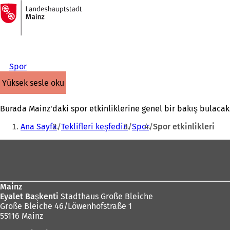
Ana
sayfaya
İçeriğe atla
Spor
yüksek sesle oku
Burada Mainz'daki spor etkinliklerine genel bir bakış bulacaks
Buradasınız:
Ana Sayfa
Teklifleri keşfedin
Spor
Spor etkinlikleri
Ayak
bölgesi
Mainz
Eyalet Başkenti
Stadthaus Große Bleiche
Große Bleiche 46/Löwenhofstraße 1
55116 Mainz