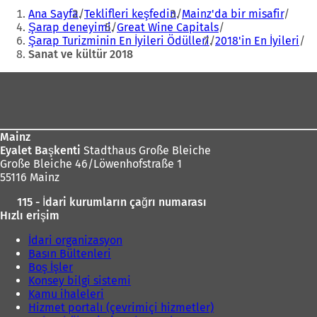
Buradasınız:
Y
Ana Sayfa
Teklifleri keşfedin
Mainz'da bir misafir
e
Şarap deneyimi
Great Wine Capitals
n
Şarap Turizminin En İyileri Ödülleri
2018'in En İyileri
i
Sanat ve kültür 2018
b
i
Ayak
r
s
bölgesi
e
k
m
Mainz
e
Eyalet Başkenti
Stadthaus Große Bleiche
d
Große Bleiche 46/Löwenhofstraße 1
e
55116 Mainz
a
115 - İdari kurumların çağrı numarası
ç
Hızlı erişim
ı
l
İdari organizasyon
ı
Basın Bültenleri
r
Boş İşler
)
Konsey bilgi sistemi
Kamu ihaleleri
Hizmet portalı (çevrimiçi hizmetler)