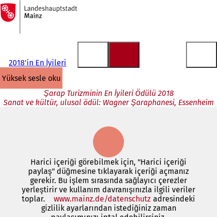
Ana
sayfaya
İçeriğe atla
2018'in En İyileri
yüksek sesle oku
Şarap Turizminin En İyileri Ödülü 2018
Sanat ve kültür, ulusal ödül: Wagner Şaraphanesi, Essenheim
Harici içeriği görebilmek için, "Harici içeriği
paylaş" düğmesine tıklayarak içeriği açmanız
gerekir. Bu işlem sırasında sağlayıcı çerezler
yerleştirir ve kullanım davranışınızla ilgili veriler
toplar.
www.mainz.de/datenschutz
(Yeni
adresindeki
gizlilik ayarlarından istediğiniz zaman
bir