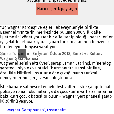
paylaşımınızı iptal edebilirsiniz.
sekmede
açılır)
Harici içerik paylaşın
"Üç Wagner Kardeş" ve eşleri, ebeveynleriyle birlikte
Essenheim'ın tarihi merkezinde bulunan 300 yıllık aile
işletmesini yönetiyor. Her bir aile, sahip olduğu becerileri en
iyi şekilde ortaya koyarak şarap turizmi alanında benzersiz
bir deneyim dünyası yaratıyor.
Şarap Turizminin En İyileri Ödülü 2018, Sanat ve Kültür:
Wagner Şaraphanesi
Wagner ailesinin altı üyesi, şarap uzmanı, tarihçi, mineralog,
gazeteci, biyolog ve otelcilik uzmanıdır. Hepsi birlikte,
özellikle kültürel unsurların öne çıktığı şarap turizmi
deneyimlerinin çerçevesini oluştururlar.
İster kabare sahnesi ister avlu festivalleri, ister şarap temalı
polisiye roman okumaları ya da çocukların vaftiz asmalarına
baktıkları çocuk bağcılığı olsun – Wagner Şaraphanesi şarap
kültürünü yaşıyor.
Wagner Şaraphanesi, Essenheim
(