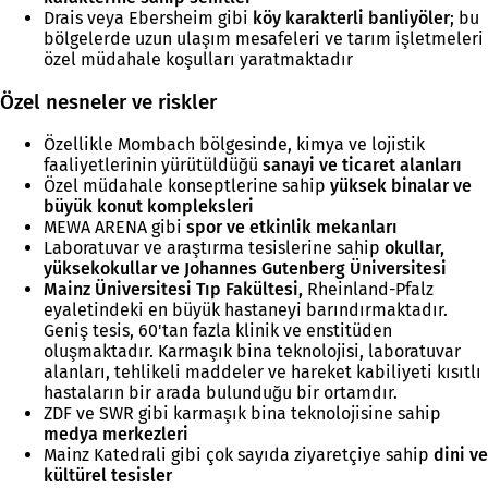
Drais veya Ebersheim gibi
köy karakterli banliyöler
; bu
bölgelerde uzun ulaşım mesafeleri ve tarım işletmeleri
özel müdahale koşulları yaratmaktadır
Özel nesneler ve riskler
Özellikle Mombach bölgesinde, kimya ve lojistik
faaliyetlerinin yürütüldüğü
sanayi ve ticaret alanları
Özel müdahale konseptlerine sahip
yüksek binalar ve
büyük konut kompleksleri
MEWA ARENA gibi
spor ve etkinlik mekanları
Laboratuvar ve araştırma tesislerine sahip
okullar,
yüksekokullar ve Johannes Gutenberg Üniversitesi
Mainz Üniversitesi Tıp Fakültesi,
Rheinland-Pfalz
eyaletindeki en büyük hastaneyi barındırmaktadır.
Geniş tesis, 60'tan fazla klinik ve enstitüden
oluşmaktadır. Karmaşık bina teknolojisi, laboratuvar
alanları, tehlikeli maddeler ve hareket kabiliyeti kısıtlı
hastaların bir arada bulunduğu bir ortamdır.
ZDF ve SWR gibi karmaşık bina teknolojisine sahip
medya merkezleri
Mainz Katedrali gibi çok sayıda ziyaretçiye sahip
dini ve
kültürel tesisler