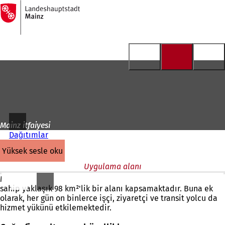
Ana
sayfaya
İçeriğe atla
Mainz itfaiyesi
Dağıtımlar
yüksek sesle oku
Uygulama alanı
Mainz İtfaiyesi'nin hizmet alanı, 220.000'den fazla nüfusa
sahip yaklaşık 98 km²'lik bir alanı kapsamaktadır. Buna ek
olarak, her gün on binlerce işçi, ziyaretçi ve transit yolcu da
hizmet yükünü etkilemektedir.