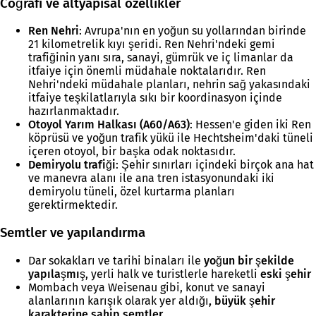
Coğrafi ve altyapısal özellikler
Ren Nehri
: Avrupa'nın en yoğun su yollarından birinde
21 kilometrelik kıyı şeridi. Ren Nehri'ndeki gemi
trafiğinin yanı sıra, sanayi, gümrük ve iç limanlar da
itfaiye için önemli müdahale noktalarıdır. Ren
Nehri'ndeki müdahale planları, nehrin sağ yakasındaki
itfaiye teşkilatlarıyla sıkı bir koordinasyon içinde
hazırlanmaktadır.
Otoyol Yarım Halkası (A60/A63)
: Hessen'e giden iki Ren
köprüsü ve yoğun trafik yükü ile Hechtsheim'daki tüneli
içeren otoyol, bir başka odak noktasıdır.
Demiryolu trafiği
: Şehir sınırları içindeki birçok ana hat
ve manevra alanı ile ana tren istasyonundaki iki
demiryolu tüneli, özel kurtarma planları
gerektirmektedir.
Semtler ve yapılandırma
Dar sokakları ve tarihi binaları ile
yoğun bir şekilde
yapılaşmış
, yerli halk ve turistlerle hareketli
eski şehir
Mombach veya Weisenau gibi, konut ve sanayi
alanlarının karışık olarak yer aldığı
, büyük şehir
karakterine sahip semtler