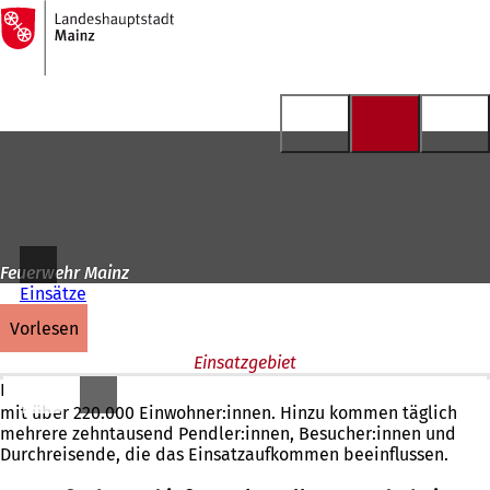
Zur
Startseite
Inhalt anspringen
Feuerwehr Mainz
Einsätze
vorlesen
Einsatzgebiet
Das Einsatzgebiet der Feuerwehr Mainz umfasst rund 98 k㎡
mit über 220.000 Einwohner:innen. Hinzu kommen täglich
mehrere zehntausend Pendler:innen, Besucher:innen und
Durchreisende, die das Einsatzaufkommen beeinflussen.