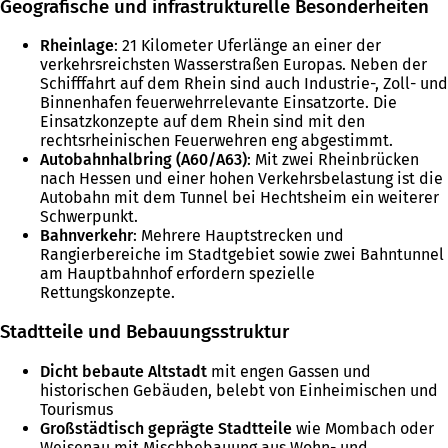
Geografische und infrastrukturelle Besonderheiten
Rheinlage
: 21 Kilometer Uferlänge an einer der
verkehrsreichsten Wasserstraßen Europas. Neben der
Schifffahrt auf dem Rhein sind auch Industrie-, Zoll- und
Binnenhafen feuerwehrrelevante Einsatzorte. Die
Einsatzkonzepte auf dem Rhein sind mit den
rechtsrheinischen Feuerwehren eng abgestimmt.
Autobahnhalbring (A60/A63)
: Mit zwei Rheinbrücken
nach Hessen und einer hohen Verkehrsbelastung ist die
Autobahn mit dem Tunnel bei Hechtsheim ein weiterer
Schwerpunkt.
Bahnverkehr
: Mehrere Hauptstrecken und
Rangierbereiche im Stadtgebiet sowie zwei Bahntunnel
am Hauptbahnhof erfordern spezielle
Rettungskonzepte.
Stadtteile und Bebauungsstruktur
Dicht bebaute Altstadt
mit engen Gassen und
historischen Gebäuden, belebt von Einheimischen und
Tourismus
Großstädtisch geprägte Stadtteile
wie Mombach oder
Weisenau mit Mischbebauung aus Wohn- und