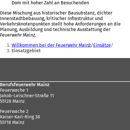
Dom mit hoher Zahl an Besuchenden
Diese Mischung aus historischer Bausubstanz, dichter
Innenstadtbebauung, kritischer Infrastruktur und
Verkehrsknotenpunkten stellt hohe Anforderungen an die
Planung, Ausbildung und technische Ausstattung der
Feuerwehr Mainz.
Sie
Willkommen bei der Feuerwehr Mainz
Einsätze
befinden
Einsatzgebiet
sich
Fußbereich
hier:
Berufsfeuerwehr Mainz
Feuerwache 1
Jakob-Leischner-Straße 11
55128 Mainz
Feuerwache 2
Kaiser-Karl-Ring 38
55118 Mainz