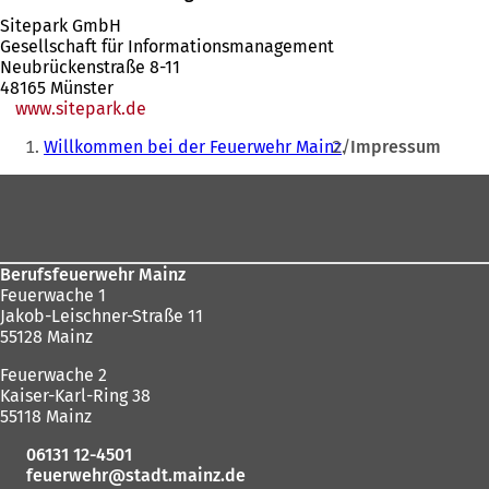
Sitepark GmbH
Gesellschaft für Informationsmanagement
Neubrückenstraße 8-11
48165 Münster
www.sitepark.de
Sie
Willkommen bei der Feuerwehr Mainz
Impressum
befinden
Fußbereich
sich
hier:
Berufsfeuerwehr Mainz
Feuerwache 1
Jakob-Leischner-Straße 11
55128 Mainz
Feuerwache 2
Kaiser-Karl-Ring 38
55118 Mainz
06131 12-4501
feuerwehr
stadt.mainz
de