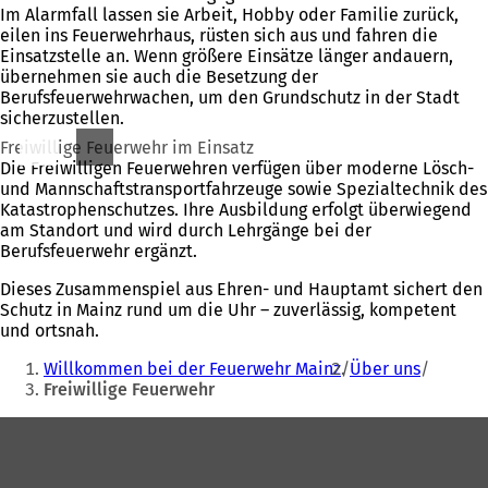
Im Alarmfall lassen sie Arbeit, Hobby oder Familie zurück,
eilen ins Feuerwehrhaus, rüsten sich aus und fahren die
Einsatzstelle an. Wenn größere Einsätze länger andauern,
übernehmen sie auch die Besetzung der
Berufsfeuerwehrwachen, um den Grundschutz in der Stadt
sicherzustellen.
Freiwillige Feuerwehr im Einsatz
Die Freiwilligen Feuerwehren verfügen über moderne Lösch-
und Mannschaftstransportfahrzeuge sowie Spezialtechnik des
Katastrophenschutzes. Ihre Ausbildung erfolgt überwiegend
am Standort und wird durch Lehrgänge bei der
Berufsfeuerwehr ergänzt.
Dieses Zusammenspiel aus Ehren- und Hauptamt sichert den
Schutz in Mainz rund um die Uhr – zuverlässig, kompetent
und ortsnah.
Sie
Willkommen bei der Feuerwehr Mainz
Über uns
befinden
Freiwillige Feuerwehr
sich
Fußbereich
hier: