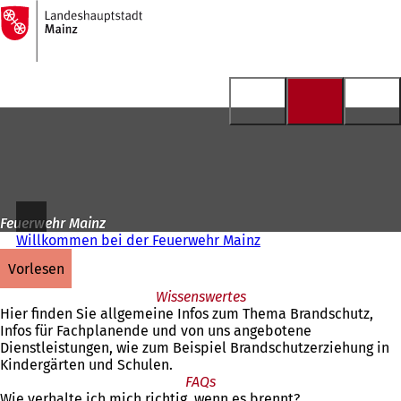
Zur
Startseite
Inhalt anspringen
Feuerwehr Mainz
Willkommen bei der Feuerwehr Mainz
vorlesen
Wissenswertes
Hier finden Sie allgemeine Infos zum Thema Brandschutz,
Infos für Fachplanende und von uns angebotene
Dienstleistungen, wie zum Beispiel Brandschutzerziehung in
Kindergärten und Schulen.
FAQs
Wie verhalte ich mich richtig, wenn es brennt?