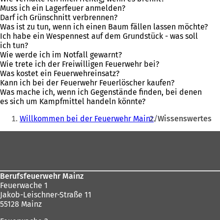
Muss ich ein Lagerfeuer anmelden?
Darf ich Grünschnitt verbrennen?
Was ist zu tun, wenn ich einen Baum fällen lassen möchte?
Ich habe ein Wespennest auf dem Grundstück - was soll
ich tun?
Wie werde ich im Notfall gewarnt?
Wie trete ich der Freiwilligen Feuerwehr bei?
Was kostet ein Feuerwehreinsatz?
Kann ich bei der Feuerwehr Feuerlöscher kaufen?
Was mache ich, wenn ich Gegenstände finden, bei denen
es sich um Kampfmittel handeln könnte?
Sie
Willkommen bei der Feuerwehr Mainz
Wissenswertes
befinden
Fußbereich
sich
hier:
Berufsfeuerwehr Mainz
Feuerwache 1
Jakob-Leischner-Straße 11
55128 Mainz