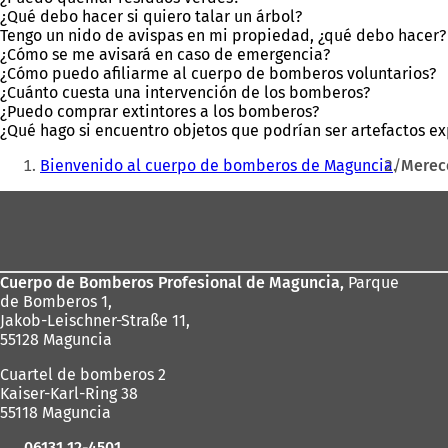
¿Qué debo hacer si quiero talar un árbol?
Tengo un nido de avispas en mi propiedad, ¿qué debo hacer?
¿Cómo se me avisará en caso de emergencia?
¿Cómo puedo afiliarme al cuerpo de bomberos voluntarios?
¿Cuánto cuesta una intervención de los bomberos?
¿Puedo comprar extintores a los bomberos?
¿Qué hago si encuentro objetos que podrían ser artefactos ex
Estás
Bienvenido al cuerpo de bomberos de Maguncia
Merec
aquí:
Zona
de
los
Cuerpo de Bomberos Profesional de Maguncia,
Parque
pies
de Bomberos 1,
Jakob-Leischner-Straße 11,
55128 Maguncia
Cuartel de bomberos 2
Kaiser-Karl-Ring 38
55118 Maguncia
06131 12-4501