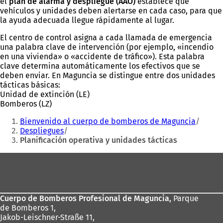
el
plan de alarma y despliegue (AAO)
establece qué
vehículos y unidades deben alertarse en cada caso, para que
la ayuda adecuada llegue rápidamente al lugar.
El centro de control asigna a cada llamada de emergencia
una palabra clave de intervención (por ejemplo, «incendio
en una vivienda» o «accidente de tráfico»). Esta palabra
clave determina automáticamente los efectivos que se
deben enviar. En Maguncia se distingue entre dos unidades
tácticas básicas:
Unidad de extinción (LE)
Bomberos (LZ)
Estás
Bienvenido al cuerpo de bomberos de Maguncia
aquí:
Despliegues
Planificación operativa y unidades tácticas
Zona
de
los
Cuerpo de Bomberos Profesional de Maguncia,
Parque
pies
de Bomberos 1,
Jakob-Leischner-Straße 11,