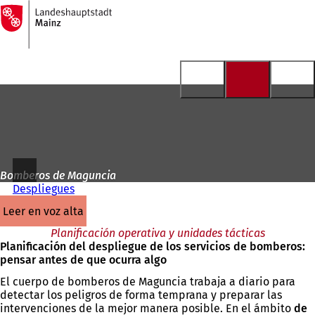
A
la
Saltar al contenido
página
de
inicio
Bomberos de Maguncia
Despliegues
leer en voz alta
Planificación operativa y unidades tácticas
Planificación del despliegue de los servicios de bomberos:
pensar antes de que ocurra algo
El cuerpo de bomberos de Maguncia trabaja a diario para
detectar los peligros de forma temprana y preparar las
intervenciones de la mejor manera posible. En el ámbito
de