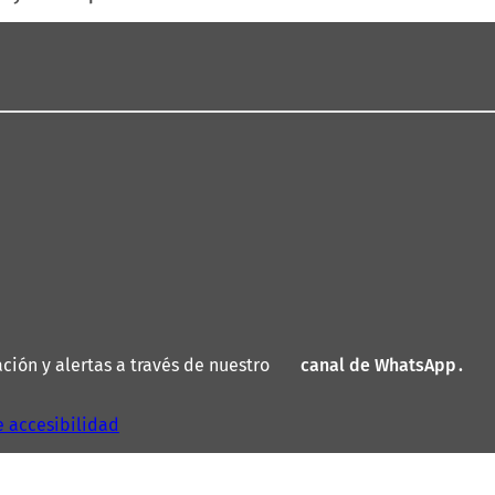
ión y alertas a través de nuestro
canal de WhatsApp
(
.
S
e
e accesibilidad
a
b
r
e