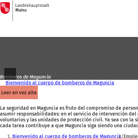
A
la
Saltar al contenido
página
de
inicio
Bomberos de Maguncia
Bienvenido al cuerpo de bomberos de Maguncia
leer en voz alta
La seguridad en Maguncia es fruto del compromiso de perso
asumir responsabilidades: en el servicio de intervención de
voluntarios y las unidades de protección civil. Ya sea con la s
cada tarea contribuye a que Maguncia siga siendo una ciudad
Estás
Bienvenido al cuerpo de bomberos de Maguncia
Empleo