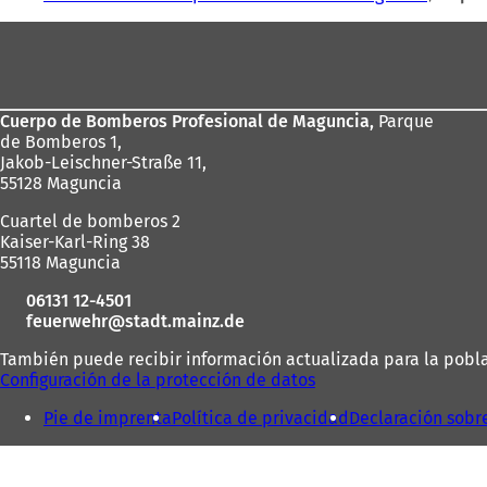
aquí:
Zona
de
los
Cuerpo de Bomberos Profesional de Maguncia,
Parque
pies
de Bomberos 1,
Jakob-Leischner-Straße 11,
55128 Maguncia
Cuartel de bomberos 2
Kaiser-Karl-Ring 38
55118 Maguncia
06131 12-4501
feuerwehr
stadt.mainz
de
También puede recibir información actualizada para la poblac
Configuración de la protección de datos
Pie de imprenta
Política de privacidad
Declaración sobr