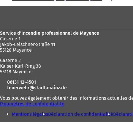
êtes
Pied
ici
de
:
page
Service d'incendie professionnel de Mayence
Caserne 1
Jakob-Leischner-Straße 11
55128 Mayence
Caserne 2
Kaiser-Karl-Ring 38
55118 Mayence
06131 12-4501
feuerwehr
stadt.mainz
de
Vous pouvez également obtenir des informations actuelles des
Paramètres de confidentialité
Mentions légales
Déclaration de confidentialité
Déclarati