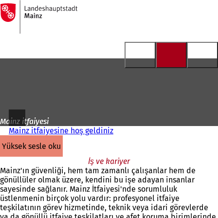
Ana
sayfaya
İçeriğe atla
Mainz itfaiyesi
Mainz itfaiyesine hoş geldiniz
yüksek sesle oku
İş ve kariyer
Mainz'ın güvenliği, hem tam zamanlı çalışanlar hem de
gönüllüler olmak üzere, kendini bu işe adayan insanlar
sayesinde sağlanır. Mainz İtfaiyesi'nde sorumluluk
üstlenmenin birçok yolu vardır: profesyonel itfaiye
teşkilatının görev hizmetinde, teknik veya idari görevlerde
ya da gönüllü itfaiye teşkilatları ve afet koruma birimlerinde