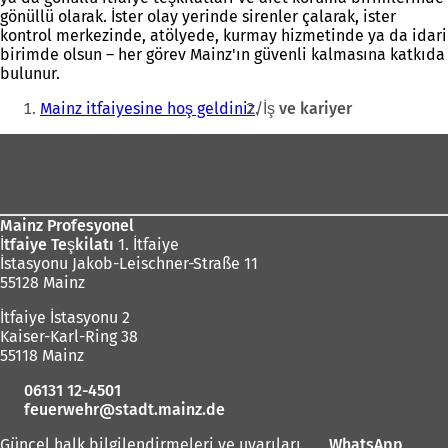
gönüllü olarak. İster olay yerinde sirenler çalarak, ister
kontrol merkezinde, atölyede, kurmay hizmetinde ya da idari
birimde olsun – her görev Mainz'ın güvenli kalmasına katkıda
bulunur.
Buradasınız:
Mainz itfaiyesine hoş geldiniz
İş ve kariyer
Ayak
bölgesi
Mainz Profesyonel
İtfaiye Teşkilatı
1. İtfaiye
İstasyonu Jakob-Leischner-Straße 11
55128 Mainz
İtfaiye İstasyonu 2
Kaiser-Karl-Ring 38
55118 Mainz
06131 12-4501
feuerwehr
stadt.mainz
de
Güncel halk bilgilendirmeleri ve uyarıları
WhatsApp
(