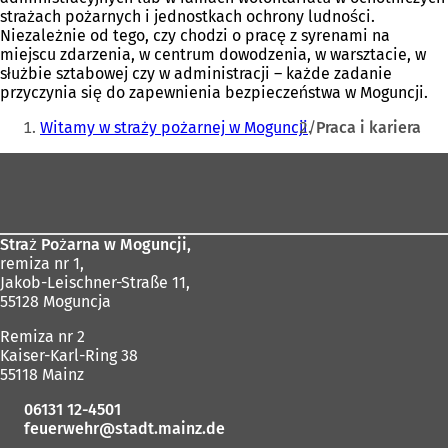
strażach pożarnych i jednostkach ochrony ludności.
Niezależnie od tego, czy chodzi o pracę z syrenami na
miejscu zdarzenia, w centrum dowodzenia, w warsztacie, w
służbie sztabowej czy w administracji – każde zadanie
przyczynia się do zapewnienia bezpieczeństwa w Moguncji.
Jesteś
Witamy w straży pożarnej w Moguncji
Praca i kariera
tutaj:
Obszar
stóp
Straż Pożarna w Moguncji,
remiza nr 1,
Jakob-Leischner-Straße 11,
55128 Moguncja
Remiza nr 2
Kaiser-Karl-Ring 38
55118 Mainz
06131 12-4501
feuerwehr
stadt.mainz
de