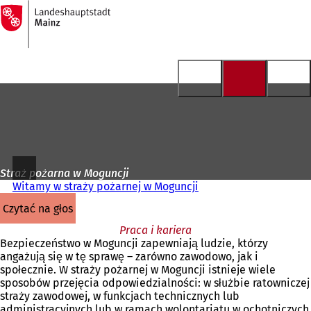
Do
strony
Przejdź do treści
głównej
Straż pożarna w Moguncji
Witamy w straży pożarnej w Moguncji
czytać na głos
Praca i kariera
Bezpieczeństwo w Moguncji zapewniają ludzie, którzy
angażują się w tę sprawę – zarówno zawodowo, jak i
społecznie. W straży pożarnej w Moguncji istnieje wiele
sposobów przejęcia odpowiedzialności: w służbie ratowniczej
straży zawodowej, w funkcjach technicznych lub
administracyjnych lub w ramach wolontariatu w ochotniczych