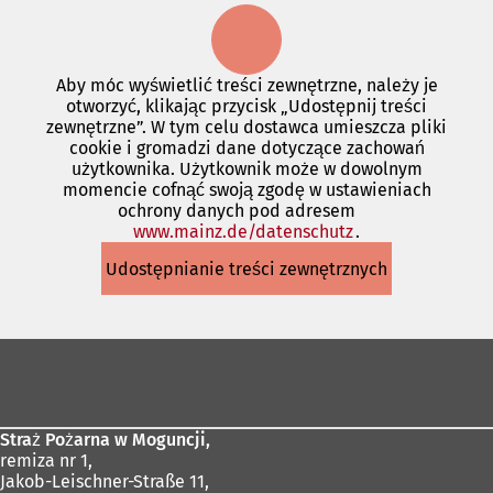
Aby móc wyświetlić treści zewnętrzne, należy je
otworzyć, klikając przycisk „Udostępnij treści
zewnętrzne”. W tym celu dostawca umieszcza pliki
cookie i gromadzi dane dotyczące zachowań
użytkownika. Użytkownik może w dowolnym
momencie cofnąć swoją zgodę w ustawieniach
ochrony danych pod adresem
www.mainz.de/datenschutz
(Otwiera
.
się
Udostępnianie treści zewnętrznych
w
nowej
karcie)
Obszar
stóp
Straż Pożarna w Moguncji,
remiza nr 1,
Jakob-Leischner-Straße 11,