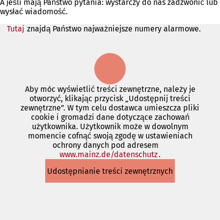
A jeśli mają Państwo pytania: wystarczy do nas zadzwonić lub
wysłać wiadomość.
Tutaj
znajdą Państwo najważniejsze numery alarmowe.
Aby móc wyświetlić treści zewnętrzne, należy je
otworzyć, klikając przycisk „Udostępnij treści
zewnętrzne”. W tym celu dostawca umieszcza pliki
cookie i gromadzi dane dotyczące zachowań
użytkownika. Użytkownik może w dowolnym
momencie cofnąć swoją zgodę w ustawieniach
ochrony danych pod adresem
www.mainz.de/datenschutz
(Otwiera
.
się
Udostępnianie treści zewnętrznych
w
nowej
karcie)